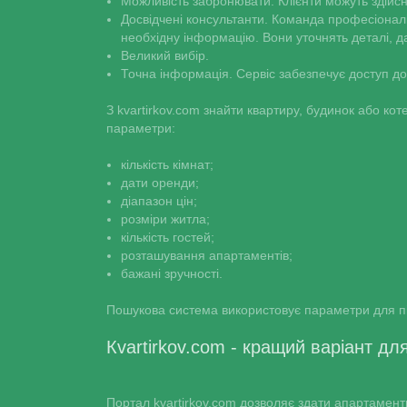
Можливість забронювати. Клієнти можуть здійсн
Досвідчені консультанти. Команда професіоналі
необхідну інформацію. Вони уточнять деталі, да
Великий вибір.
Точна інформація. Сервіс забезпечує доступ до 
З kvartirkov.com знайти квартиру, будинок або кот
параметри:
кількість кімнат;
дати оренди;
діапазон цін;
розміри житла;
кількість гостей;
розташування апартаментів;
бажані зручності.
Пошукова система використовує параметри для пі
Кvartirkov.com - кращий варіант д
Портал kvartirkov.com дозволяє здати апартаменти