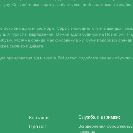
 ціну. Співробітники сервісу зроблять все, щоб апартаменти знайш
е потрібно шукати ріелторів. Сервіс знаходить клієнтів швидко і без
 для туристів, відрядження. Можна здати будинок на Новий рік і Різ
бутку. Місячна оренда має фіксовану ціну. Суму подобової оренди 
ожна сміливо піднімати.
ає орендодавця від шахраїв. Всі деталі подобової оренди обумовл
Служба підтримки:
Контакти
Всі звернення обробляються
Про нас
вихідних.