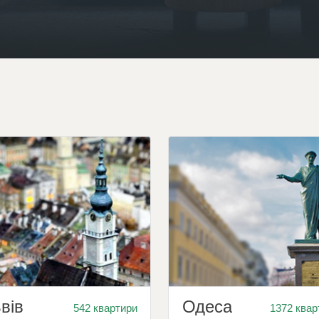
вів
Одеса
542 квартири
1372 квар