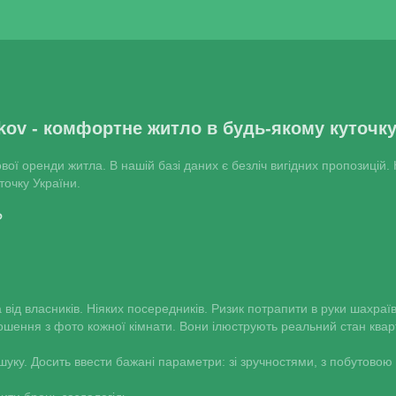
rkov - комфортне житло в будь-якому куточку
ової оренди житла. В нашій базі даних є безліч вигідних пропозиці
уточку України.
?
від власників. Ніяких посередників. Ризик потрапити в руки шахраїв
ошення з фото кожної кімнати. Вони ілюструють реальний стан кварт
ошуку. Досить ввести бажані параметри: зі зручностями, з побутовою