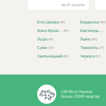
від 35 грн/доба
Біла Церква
Бердянськ
(50)
(365
Івано-Франківськ
Кам’янець-Подільський
(67)
Луцьк
Львів
(45)
(542)
Суми
Тернопіль
(147)
(27)
Хмельницький
Черкаси
(50)
(57)
138 Міста України,
більше 20000 квартир