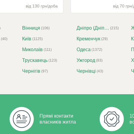
від 130 грн/доба
від 70 грн
Вінниця
Дніпро (Дніпропетровськ)
)
(106)
(215)
Київ
Кременчук
К
(40)
(1125)
(29)
Миколаїв
Одеса
П
(111)
(1372)
Трускавець
Ужгород
Х
(123)
(83)
Чернігів
Чернівці
(97)
(43)
Прямі контакти
1
власників житла
в