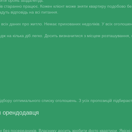
ити бронь заздалегідь.
в старанно працює. Кожен клієнт може зняти квартиру подобово без
дуть відповідь на всі питання.
всіх даних про житло. Немає прихованих недоліків. У всіх оголошення
едж на кілька діб легко. Досить визначитися з місцем розташування,
дбору оптимального списку оголошень. З усіх пропозицій підбирає
ля орендодавця
 без посередників. Власнику досить зробити фото квартири. Якісні 