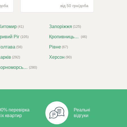
/доба
від 50 грн/доба
Житомир
Запоріжжя
(41)
(125)
ривий Ріг
Кропивницький (Кіровоград)
(105)
(46)
олтава
Рівне
(56)
(67)
арків
Херсон
(292)
(90)
Чорноморськ (Іллічівськ)
(280)
00% перевірка
Реальні
сіх квартир
відгуки