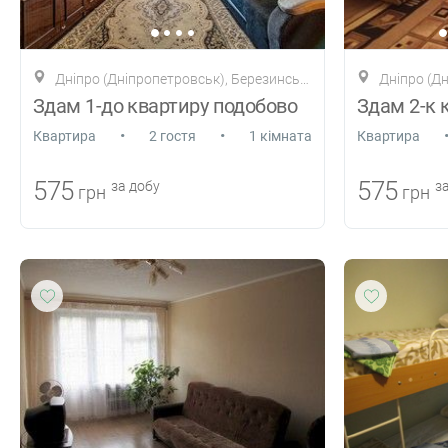
Дніпро (Дніпропетровськ), Березинська 23
Дніпро (Дніп
Здам 1-до квартиру подобово
•
•
Квартира
2 гостя
1 кімната
Квартира
575
575
за добу
за
грн
грн