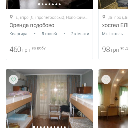
Дніпро (Дніпропетровськ), Новокримська вулиця, буд.4-А
Дніпро (Дні
Оренда подобово
хостел Е
•
•
Квартира
5 гостей
2 кімнати
Міні-готель
460
98
за добу
за д
грн
грн