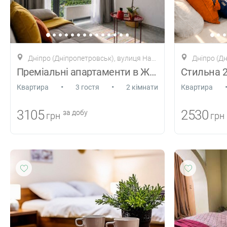
Дніпро (Дніпропетровськ), вулиця Набережна Перемоги, 7
Дніпро (Дніп
Преміальні апартаменти в ЖК Bartolomeo.
•
•
Квартира
3 гостя
2 кімнати
Квартира
3105
2530
за добу
грн
грн