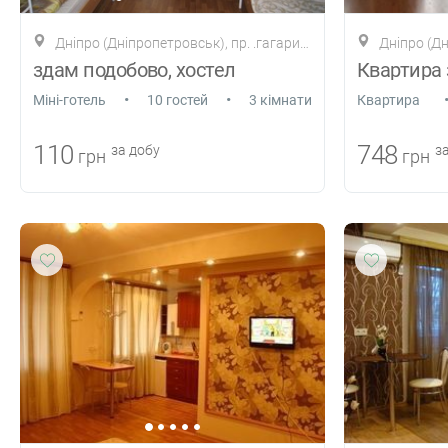
Дніпро (Дніпропетровськ), пр. .гагарина
Дніпро (Дні
здам подобово, хостел
Квартира 
•
•
Міні-готель
10 гостей
3 кімнати
Квартира
110
748
за добу
за
грн
грн