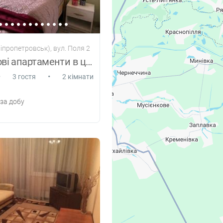
іпропетровськ), вул. Поля 2
2ком видові апартаменти в центрі Дніпра
•
•
3 гостя
2 кімнати
за добу