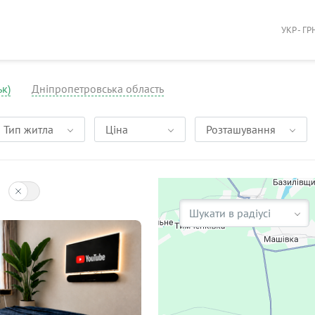
УКР - ГР
к)
Дніпропетровська область
Тип житла
Ціна
Розташування
Шукати в радіусі