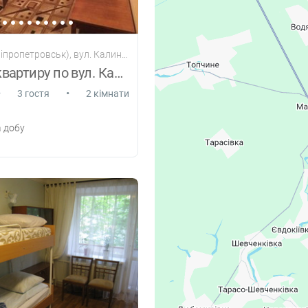
ропетровськ), вул. Калинова, 96
Здам 2-к квартиру по вул. Калиновій
•
•
3 гостя
2 кімнати
 добу