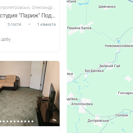
етровськ), Олександра Поля проспект, 94-а
Квартира-студия "Париж" Подробнее: http
•
•
3 гостя
1 кімната
 добу