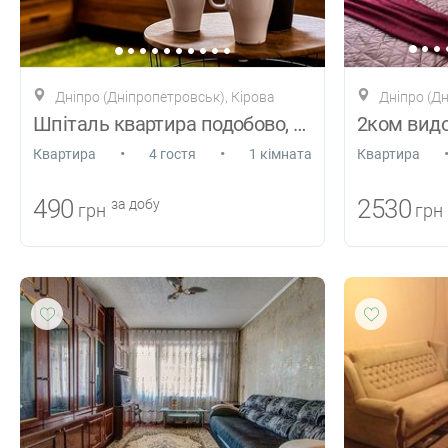
Дніпро (Дніпропетровськ), Кірова
Дніпро (Дн
Шпіталь квартира подобово, погодинно
•
•
Квартира
4 гостя
1 кімната
Квартира
490
2530
за добу
грн
грн