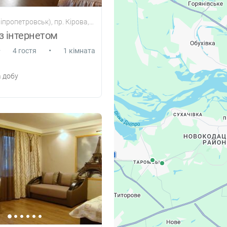
пропетровськ), пр. Кірова, 94а
з інтернетом
•
•
4 гостя
1 кімната
 добу