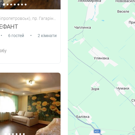
пропетровськ), пр. Гагаріна, 86
ЛЕФАНТ
•
•
6 гостей
2 кімнати
обу