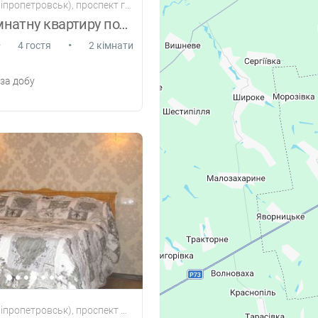
пропетровськ), проспект героїв
Здам 2 кімнатну квартиру подобово поча
•
•
4 гостя
2 кімнати
за добу
етровськ), проспект Слобожанський, 56