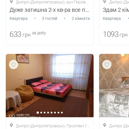
Дніпро (Дніпропетровськ), вул.Героїв Сталінграда, 91
Дніпро (Дні
Дуже затишна 2-х кв-ра все поруч
•
•
Квартира
5 гостей
2 кімнати
Квартира
633
1093
за добу
грн
грн
Дніпро (Дніпропетровськ), Проспект героїв 45
Дніпро (Дніпроп