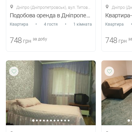
Дніпро (Дніпропетровськ), вул. Титова, 22а
Дніпро (Дніпроп
Подобова оренда в Дніпропетровську
•
•
Квартира
4 гостя
1 кімната
Квартира
748
748
за добу
за
грн
грн