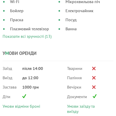
Wi-Fi
Мікрохвильова піч
Бойлер
Електрочайник
Праска
Посуд
Плазмовий телевізор
Ванна
Показати всі зручності (13)
У
М
ОВИ ОРЕНДИ
Заїзд
після 14:00
Тварини
Виїзд
до 12:00
Паління
Застава
1000 грн
Вечірки
Діти
Документи
Умови відміни броні
Умови заїзду та
виїзду