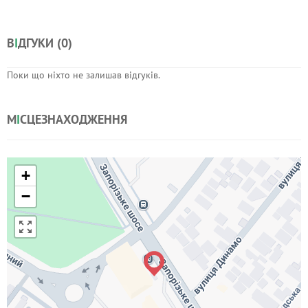
В
І
ДГУКИ (
0
)
Поки що ніхто не залишав відгуків.
М
І
СЦЕЗНАХОДЖЕННЯ
+
−