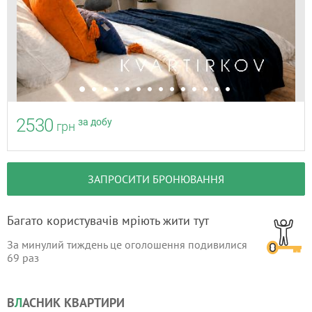
2530
за добу
грн
ЗАПРОСИТИ БРОНЮВАННЯ
Багато користувачів мріють жити тут
За минулий тиждень це оголошення подивилися
69
раз
В
Л
АСНИК КВАРТИРИ