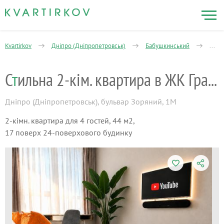
Kvartirkov
Дніпро (Дніпропетровськ)
Бабушкинський
2-кі
С
т
ильна 2-кім. квартира в ЖК Грані.
Дніпро (Дніпропетровськ)
,
бульвар Зоряний, 1М
2-кімн. квартира для 4 гостей, 44 м2,
17 поверх 24-поверхового будинку