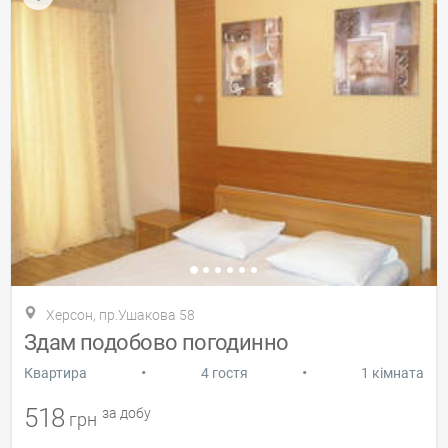
Херсон, пр.Ушакова 58
Здам подобово погодинно
•
•
Квартира
4 гостя
1 кімната
518
за добу
грн