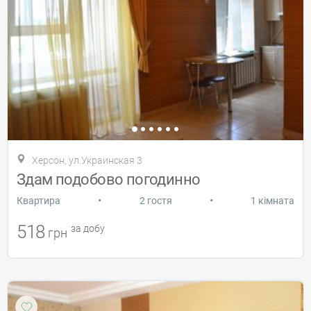
Херсон, ул.Украинская 3
Здам подобово погодинно
•
•
Квартира
2 гостя
1 кімната
518
за добу
грн