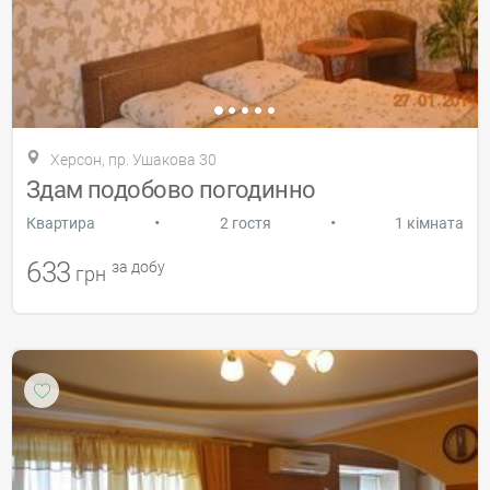
Херсон, пр. Ушакова 30
Здам подобово погодинно
•
•
Квартира
2 гостя
1 кімната
633
за добу
грн