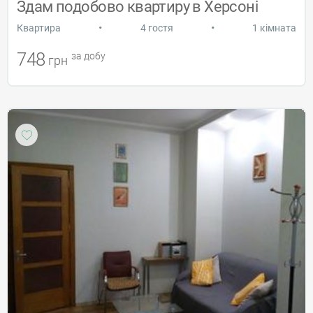
Здам подобово квартиру в Херсоні
•
•
Квартира
4 гостя
1 кімната
748
за добу
грн