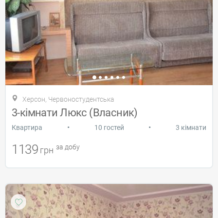
Херсон, Червоностудентська
3-кімнати Люкс (Власник)
•
•
Квартира
10 гостей
3 кімнати
1139
за добу
грн