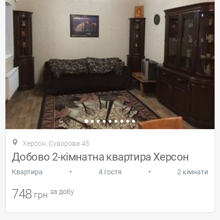
Херсон, Суворова 45
Добово 2-кiмнатна квартира Херсон
•
•
Квартира
4 гостя
2 кімнати
748
за добу
грн