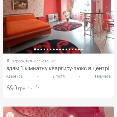
Херсон, вул. Московська 5
здам 1 кімнатну квартиру-люкс в центрі
•
•
Квартира
2 гостя
1 кімната
690
за добу
грн