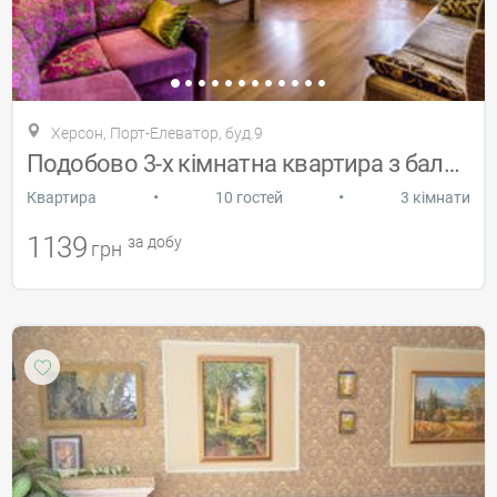
Херсон, Порт-Елеватор, буд.9
Подобово 3-х кімнатна квартира з балкон
•
•
Квартира
10 гостей
3 кімнати
1139
за добу
грн