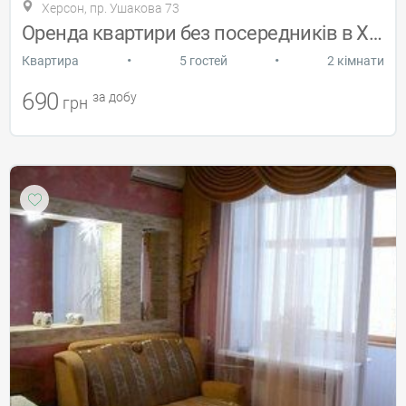
Херсон, пр. Ушакова 73
Оренда квартири без посередників в Херсо
•
•
Квартира
5 гостей
2 кімнати
690
за добу
грн