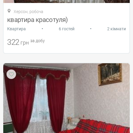
Херсон, робоча
квартира красотуля)
•
•
Квартира
6 гостей
2 кімнати
322
за добу
грн