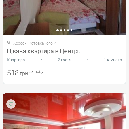
Херсон, Котовського, 4
Цікава квартира в Центрі.
•
•
Квартира
2 гостя
1 кімната
518
за добу
грн