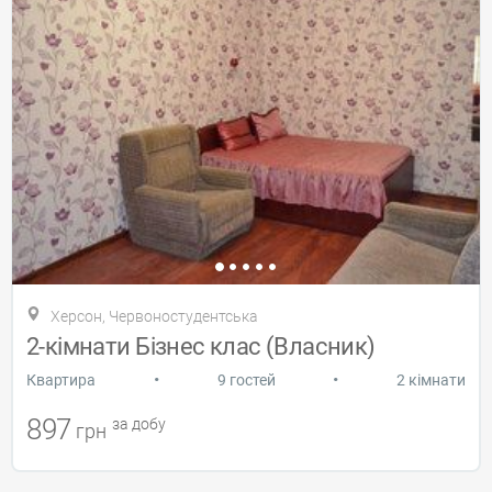
Херсон, Червоностудентська
2-кімнати Бізнес клас (Власник)
•
•
Квартира
9 гостей
2 кімнати
897
за добу
грн