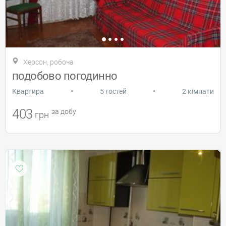
Херсон, робоча
подобово погодинно
•
•
Квартира
5 гостей
2 кімнати
403
за добу
грн