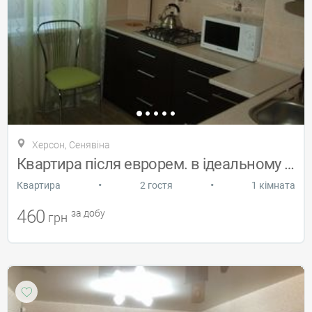
Херсон, Сенявіна
Квартира після еврорем. в ідеальному сос
•
•
Квартира
2 гостя
1 кімната
460
за добу
грн