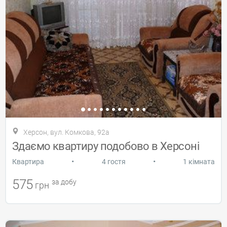
Херсон, вул. Комкова, 92а
Здаємо квартиру подобово в Херсоні
•
•
Квартира
4 гостя
1 кімната
575
за добу
грн