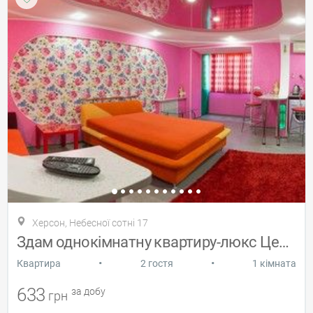
Херсон, Небесної сотні 17
Здам однокімнатну квартиру-люкс Центрі
•
•
Квартира
2 гостя
1 кімната
633
за добу
грн