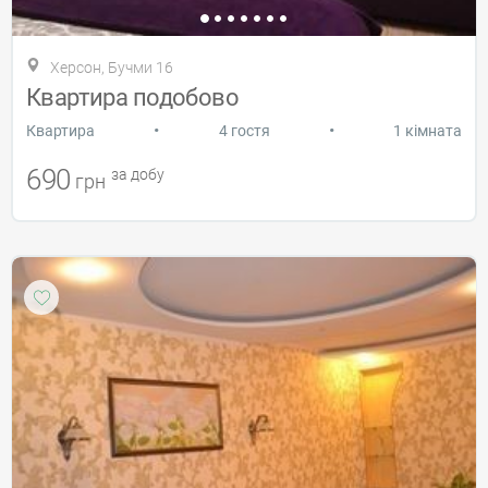
Херсон, Бучми 16
Квартира подобово
•
•
Квартира
4 гостя
1 кімната
690
за добу
грн