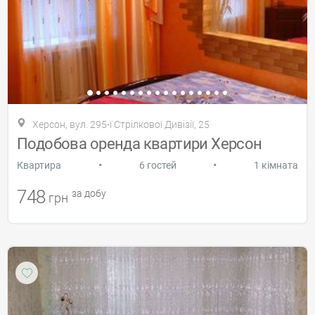
Херсон, вул. 295-ї Стрілкової Дивізії, 25
Подобова оренда квартири Херсон
•
•
Квартира
6 гостей
1 кімната
748
за добу
грн