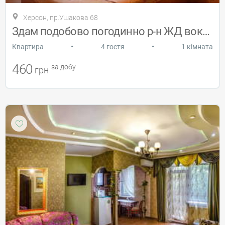
Херсон, пр.Ушакова 68
Здам подобово погодинно р-н ЖД вокзалу
•
•
Квартира
4 гостя
1 кімната
460
за добу
грн