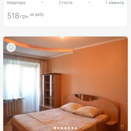
•
•
Квартира
2 гостя
1 кімната
518
за добу
грн