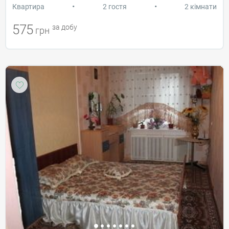
•
•
Квартира
2 гостя
2 кімнати
575
за добу
грн