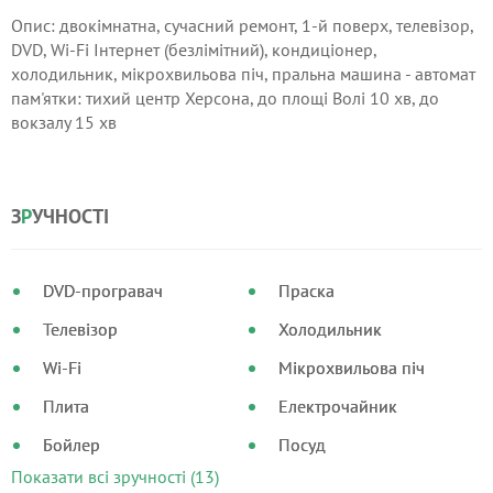
Опис: двокімнатна, сучасний ремонт, 1-й поверх, телевізор,
DVD, Wi-Fi Інтернет (безлімітний), кондиціонер,
холодильник, мікрохвильова піч, пральна машина - автомат
пам'ятки: тихий центр Херсона, до площі Волі 10 хв, до
вокзалу 15 хв
З
Р
УЧНОСТІ
DVD-програвач
Праска
Телевізор
Холодильник
Wi-Fi
Мікрохвильова піч
Плита
Електрочайник
Бойлер
Посуд
Показати всі зручності (13)