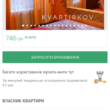
748
за добу
грн
ЗАПРОСИТИ БРОНЮВАННЯ
Багато користувачів мріють жити тут
За минулий тиждень це оголошення подивилися
67
раз
В
Л
АСНИК КВАРТИРИ