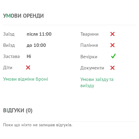
У
М
ОВИ ОРЕНДИ
Заїзд
після 11:00
Тварини
Виїзд
до 10:00
Паління
Застава
Ні
Вечірки
Діти
Документи
Умови відміни броні
Умови заїзду та
виїзду
В
І
ДГУКИ (
0
)
Поки що ніхто не залишав відгуків.