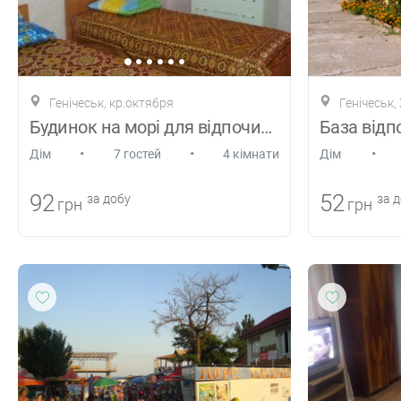
Генічеськ, кр.октября
Генічеськ,
Будинок на морі для відпочинку, Геніческ
•
•
•
Дiм
7 гостей
4 кімнати
Дiм
92
52
за добу
за д
грн
грн