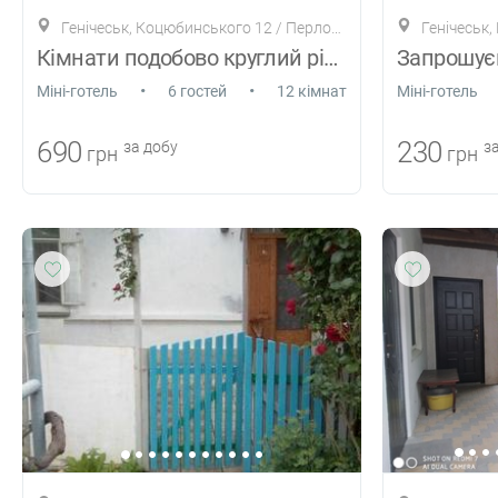
Генічеськ, Коцюбинського 12 / Перлова 4
Генічеськ,
Кімнати подобово круглий рік «Вітальня»
•
•
Міні-готель
6 гостей
12 кімнат
Міні-готель
690
230
за добу
за
грн
грн