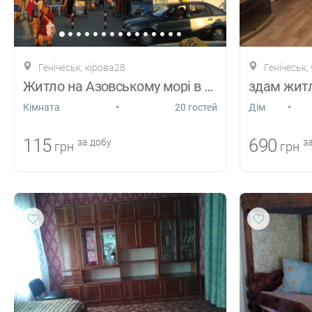
Генічеськ, кірова28
Генічеськ,
Житло на Азовському морі в Генічеську
здам жит
•
•
Кiмната
20 гостей
Дiм
115
690
за добу
за
грн
грн