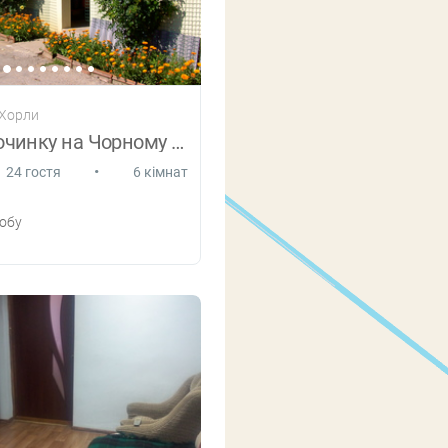
 Хорли
База відпочинку на Чорному морі
•
24 гостя
6 кімнат
обу