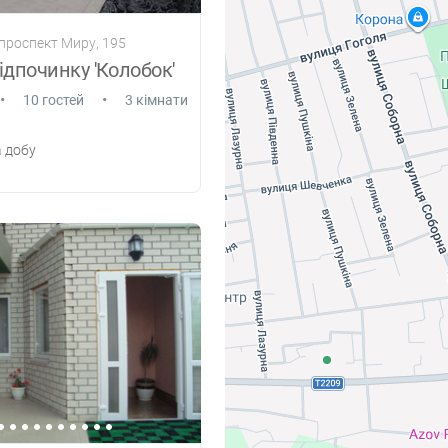
 проспект Миру, 195
ідпочинку 'Колобок'
•
•
10 гостей
3 кімнати
 добу