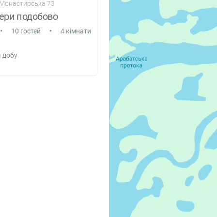
, Монастирська 73
ери подобово
•
•
10 гостей
4 кімнати
 добу