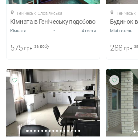
Генічеськ, Слов'янська
Генічеськ,
Кімната в Генічеську подобово
Будинок в
•
Кiмната
4 гостя
Міні-готель
575
288
за добу
за
грн
грн