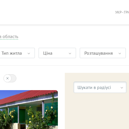
УКР - ГР
а область
Тип житла
Ціна
Розташування
Шукати в радіусі