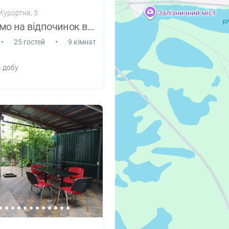
 Курортна, 3
Запрошуємо на відпочинок в Міні-пансіона
•
•
25 гостей
9 кімнат
 добу