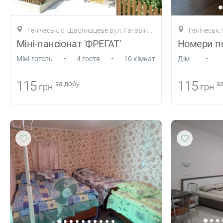
Генічеськ, с. Щасливцеве вул. Гагаріна 107
Генічеськ,
Міні-пансіонат 'ФРЕГАТ'
•
•
•
Міні-готель
4 гостя
10 кімнат
Дiм
115
115
за добу
за
грн
грн