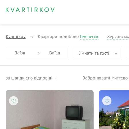
Kvartirkov
Квартири подобово
Генічеськ
Херсонськ
Заїзд
Виїзд
Кімнати та гості
за швидкістю відповіді
Забронювати миттєво