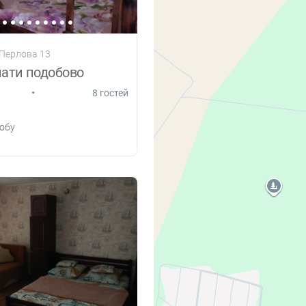
 Перлова 13
нати подобово
•
8 гостей
обу