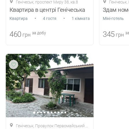
Генічеськ, проспект Миру 38, кв.8
Генічеськ
Квартира в центрі Генічеська
Здам ном
•
•
Квартира
4 гостя
1 кімната
Міні-готель
460
345
за добу
за
грн
грн
Генічеськ, Провулок Первомайський 18