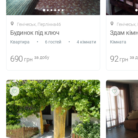
Генічеськ, Перлінна46
Генічеськ,
Будинок під ключ
Здам кім
•
•
Квартира
6 гостей
4 кімнати
Кiмната
690
92
за добу
за д
грн
грн