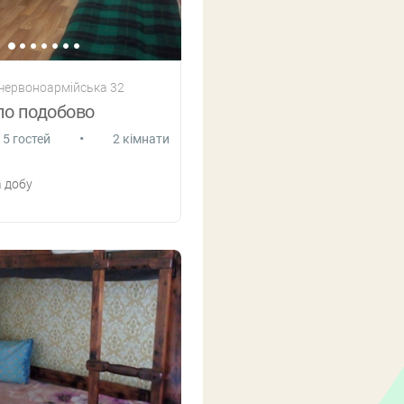
 червоноармійська 32
ло подобово
•
5 гостей
2 кімнати
 добу