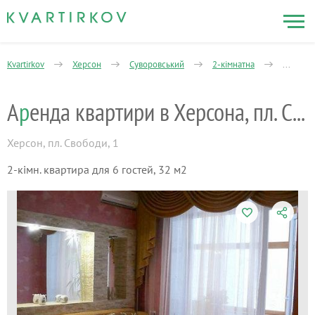
Kvartirkov
Херсон
Суворовський
2-кімнатна
Свобод
A
р
енда квартири в Херсона, пл. Свободи
Херсон
,
пл. Свободи, 1
2-кімн. квартира для 6 гостей, 32 м2