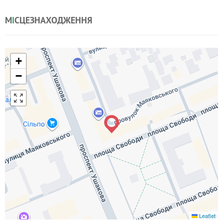
М
І
СЦЕЗНАХОДЖЕННЯ
+
−
Leaflet