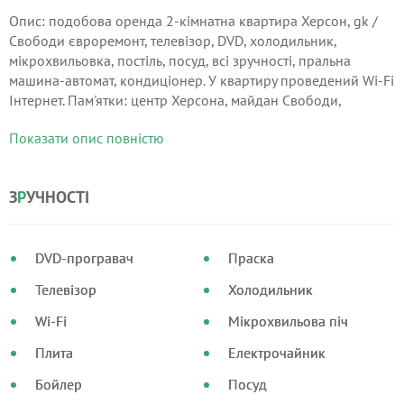
Опис: подобова оренда 2-кімнатна квартира Херсон, gk /
Свободи євроремонт, телевізор, DVD, холодильник,
мікрохвильовка, постіль, посуд, всі зручності, пральна
машина-автомат, кондиціонер. У квартиру проведений Wi-Fi
Інтернет. Пам'ятки: центр Херсона, майдан Свободи,
кінотеатр "Україна", поруч супермаркет "Сільпо".
Показати опис повністю
З
Р
УЧНОСТІ
DVD-програвач
Праска
Телевізор
Холодильник
Wi-Fi
Мікрохвильова піч
Плита
Електрочайник
Бойлер
Посуд