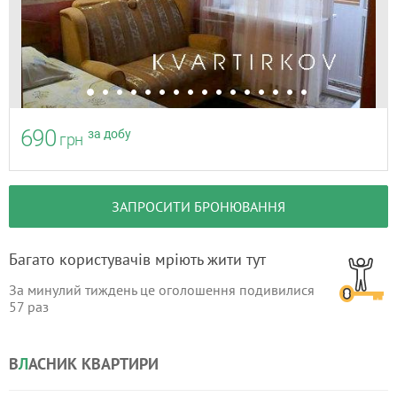
690
за добу
грн
ЗАПРОСИТИ БРОНЮВАННЯ
Багато користувачів мріють жити тут
За минулий тиждень це оголошення подивилися
57
раз
В
Л
АСНИК КВАРТИРИ