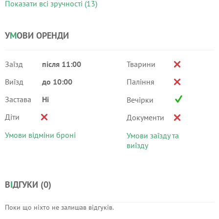
Показати всі зручності (13)
У
М
ОВИ ОРЕНДИ
Заїзд
після 11:00
Тварини
Виїзд
до 10:00
Паління
Застава
Ні
Вечірки
Діти
Документи
Умови відміни броні
Умови заїзду та
виїзду
В
І
ДГУКИ (
0
)
Поки що ніхто не залишав відгуків.