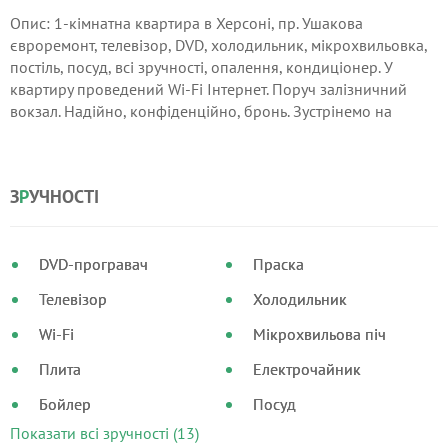
Опис: 1-кімнатна квартира в Херсоні, пр. Ушакова
євроремонт, телевізор, DVD, холодильник, мікрохвильовка,
постіль, посуд, всі зручності, опалення, кондиціонер. У
квартиру проведений Wi-Fi Інтернет. Поруч залізничний
вокзал. Надійно, конфіденційно, бронь. Зустрінемо на
вокзалі, на автомобілі. Видаємо квитанції на проживання,
можливий безготівковий розрахунок. При оренді квартири
на місяць - знижки.
З
Р
УЧНОСТІ
DVD-програвач
Праска
Телевізор
Холодильник
Wi-Fi
Мікрохвильова піч
Плита
Електрочайник
Бойлер
Посуд
Показати всі зручності (13)