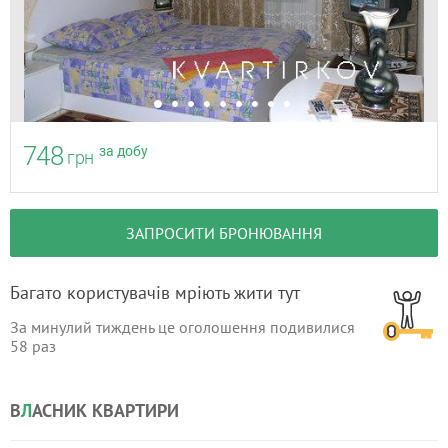
748
за добу
грн
ЗАПРОСИТИ БРОНЮВАННЯ
Багато користувачів мріють жити тут
За минулий тиждень це оголошення подивилися
58
раз
В
Л
АСНИК КВАРТИРИ