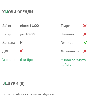
У
М
ОВИ ОРЕНДИ
Заїзд
після 11:00
Тварини
Виїзд
до 10:00
Паління
Застава
Ні
Вечірки
Діти
Документи
Умови відміни броні
Умови заїзду та
виїзду
В
І
ДГУКИ (
0
)
Поки що ніхто не залишав відгуків.