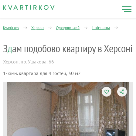
Kvartirkov
Херсон
Суворовський
1-кімнатна
ХБК - З
З
д
ам подобово квартиру в Херсоні
Херсон
,
пр. Ушакова, 66
1-кімн. квартира для 4 гостей, 30 м2