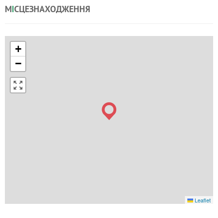
М
І
СЦЕЗНАХОДЖЕННЯ
+
−
Leaflet