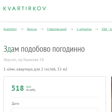
Kvartirkov
Херсон
Суворовський
1-кімнатна
ХБК - З
З
д
ам подобово погодинно
Херсон
,
пр.Ушакова 58
1-кімн. квартира для 2 гостей, 32 м2
518
грн
за добу
Дати