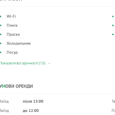
Wi-Fi
Плита
Праска
Холодильник
Посуд
У
М
ОВИ ОРЕНДИ
Заїзд
після 13:00
Т
Виїзд
до 12:00
П