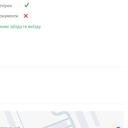
ечірки
окументи
мови заїзду та виїзду