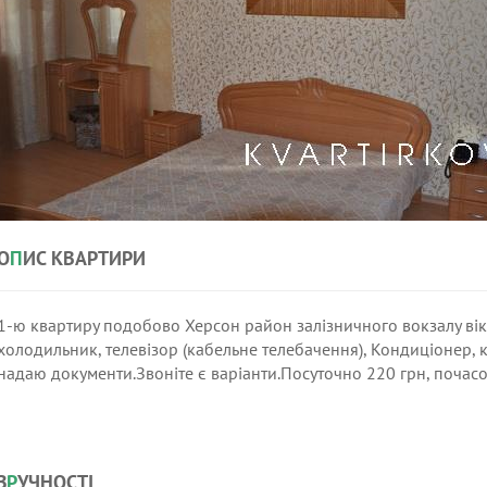
О
П
ИС КВАРТИРИ
1-ю квартиру подобово Херсон район залізничного вокзалу вікн
холодильник, телевізор (кабельне телебачення), Кондиціонер, к
надаю документи.Звоніте є варіанти.Посуточно 220 грн, почасо
З
Р
УЧНОСТІ