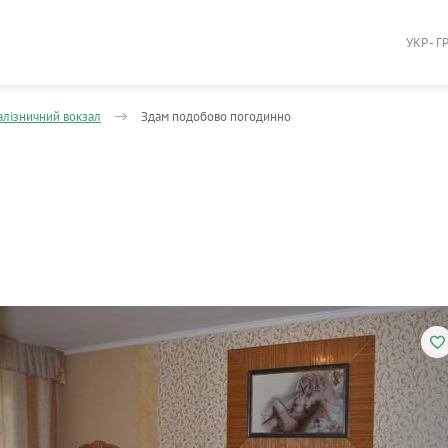
УКР - Г
алізничний вокзал
Здам подобово погодинно