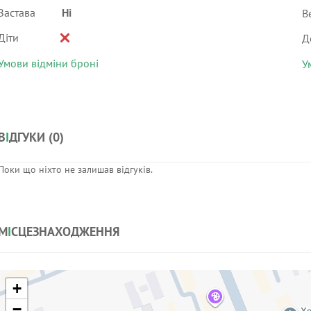
Застава
Ні
В
Діти
Д
Умови відміни броні
У
В
І
ДГУКИ (
0
)
Поки що ніхто не залишав відгуків.
М
І
СЦЕЗНАХОДЖЕННЯ
+
−