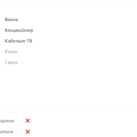
Ванна
Кондиціонер
Кабельне ТВ
Камін
Сауна
варини
аління