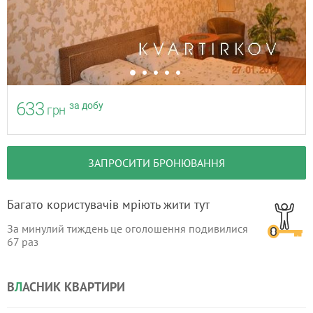
633
за добу
грн
ЗАПРОСИТИ БРОНЮВАННЯ
Багато користувачів мріють жити тут
За минулий тиждень це оголошення подивилися
67
раз
В
Л
АСНИК КВАРТИРИ