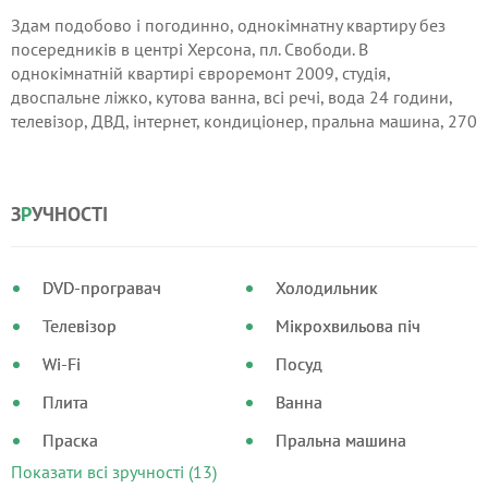
Здам подобово і погодинно, однокімнатну квартиру без
посередників в центрі Херсона, пл. Свободи. В
однокімнатній квартирі євроремонт 2009, студія,
двоспальне ліжко, кутова ванна, всі речі, вода 24 години,
телевізор, ДВД, інтернет, кондиціонер, пральна машина, 270
грн. / Сут., Погодинно - 150 грн, помісячно 5500 грн.
Видаємо квитанції про проживання.
З
Р
УЧНОСТІ
DVD-програвач
Холодильник
Телевізор
Мікрохвильова піч
Wi-Fi
Посуд
Плита
Ванна
Праска
Пральна машина
Показати всі зручності (13)