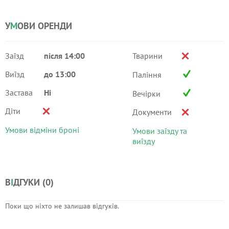
У
М
ОВИ ОРЕНДИ
Заїзд
після 14:00
Тварини
Виїзд
до 13:00
Паління
Застава
Ні
Вечірки
Діти
Документи
Умови відміни броні
Умови заїзду та
виїзду
В
І
ДГУКИ (
0
)
Поки що ніхто не залишав відгуків.