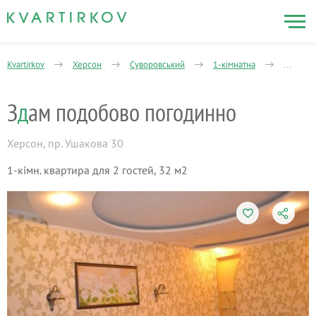
Kvartirkov
Херсон
Суворовський
1-кімнатна
Маяковс
З
д
ам подобово погодинно
Херсон
,
пр. Ушакова 30
1-кімн. квартира для 2 гостей, 32 м2