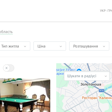
УКР - ГР
область
Тип житла
Ціна
Розташування
Шукати в радіусі