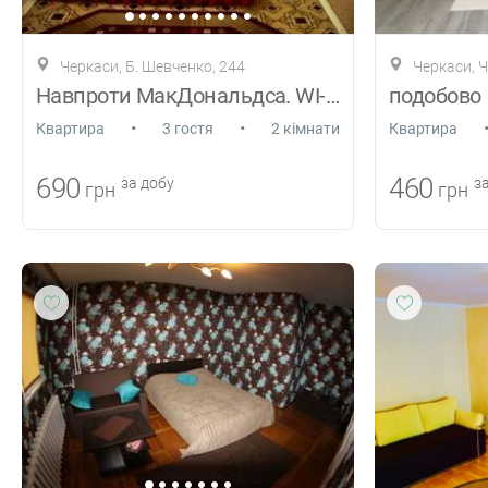
Черкаси, Б. Шевченко, 244
Черкаси, Ч
Навпроти МакДональдса. WI-FI. документи
подобово
•
•
Квартира
3 гостя
2 кімнати
Квартира
690
460
за добу
за
грн
грн