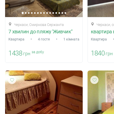
Черкаси, Смирнова Сержанта
Черкаси, 
7 хвилин до пляжу 'Живчик"
квартира 
•
•
Квартира
4 гостя
1 кімната
Квартира
1438
1840
за добу
грн
грн