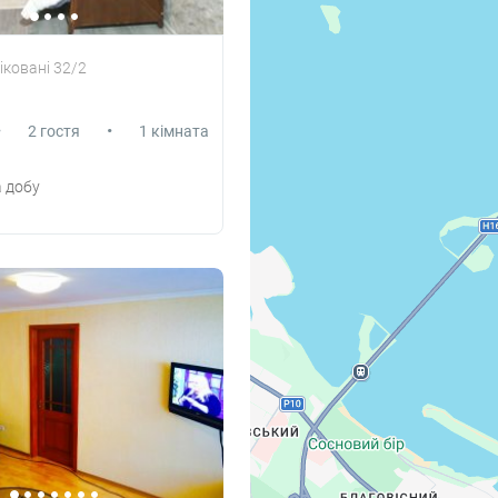
іковані 32/2
•
•
2 гостя
1 кімната
 добу