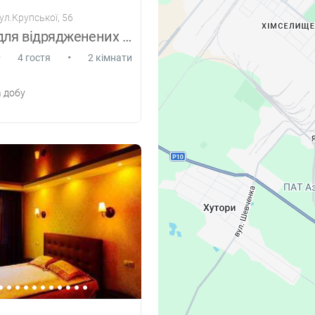
ул.Крупської, 56
Затишна для відрядженених (2 кімн.).
•
•
4 гостя
2 кімнати
 добу