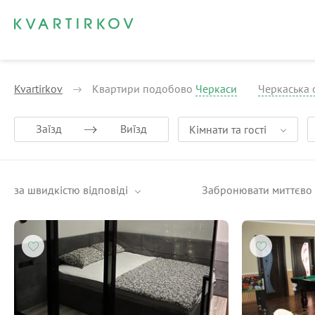
Kvartirkov
Квартири подобово
Черкаси
Черкаська 
Заїзд
Виїзд
Кімнати та гості
за швидкістю відповіді
Забронювати миттєво