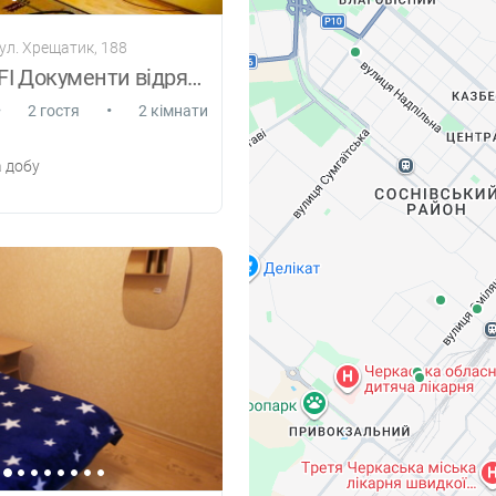
ул. Хрещатик, 188
Центр WI-FI Документи відрядженим
•
•
2 гостя
2 кімнати
 добу