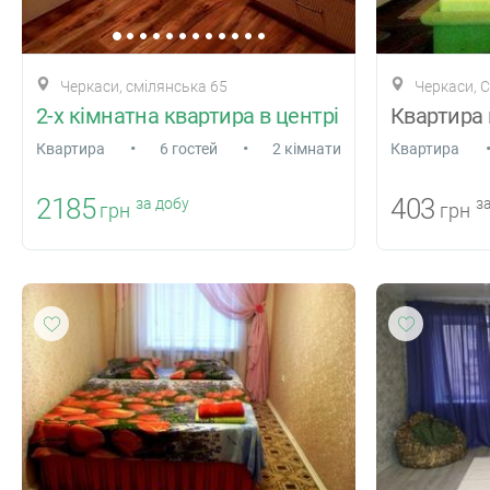
Черкаси, смілянська 65
Черкаси, 
2-х кімнатна квартира в центрі
•
•
Квартира
6 гостей
2 кімнати
Квартира
2185
403
за добу
за
грн
грн