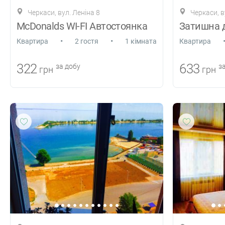
Черкаси, вул. Леніна 8
Черкаси, в
McDonalds WI-FI Автостоянка
•
•
Квартира
2 гостя
1 кімната
Квартира
322
633
за добу
за
грн
грн