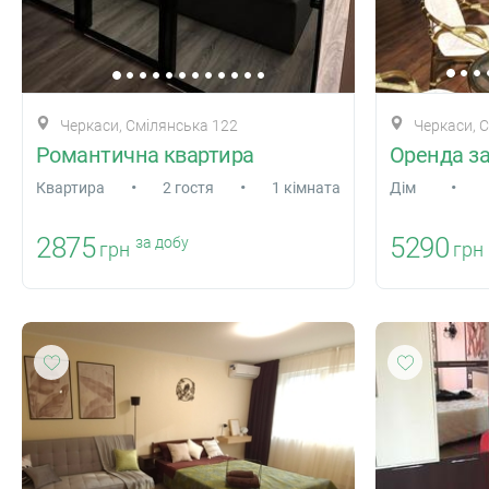
Черкаси, Смілянська 122
Черкаси, С
Романтична квартира
•
•
•
Квартира
2 гостя
1 кімната
Дiм
2875
5290
за добу
грн
грн