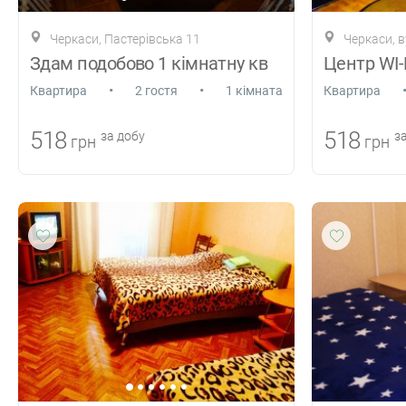
Черкаси, Пастерівська 11
Черкаси, в
Здам подобово 1 кімнатну кв
•
•
Квартира
2 гостя
1 кімната
Квартира
518
518
за добу
за
грн
грн