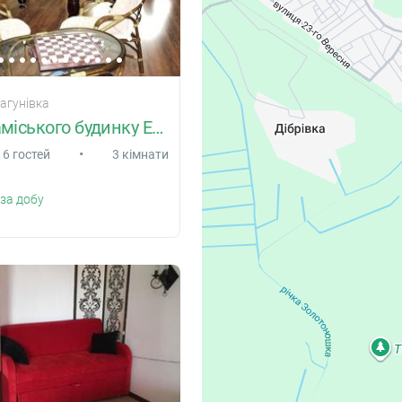
агунівка
Оренда заміського будинку ЕкоКомфорт
•
6 гостей
3 кімнати
за добу