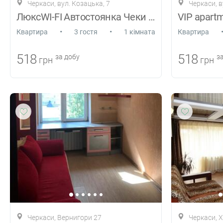
Черкаси, вул. Козацька, 7
Черкаси, в
ЛюксWI-FI Автостоянка Чеки 3 группа
•
•
Квартира
3 гостя
1 кімната
Квартира
518
518
за добу
за
грн
грн
Черкаси, Вернигори 27
Черкаси, 