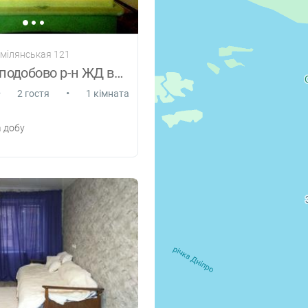
Смілянськая 121
Квартира подобово р-н ЖД вокзала cWi-Fi
•
•
2 гостя
1 кімната
 добу