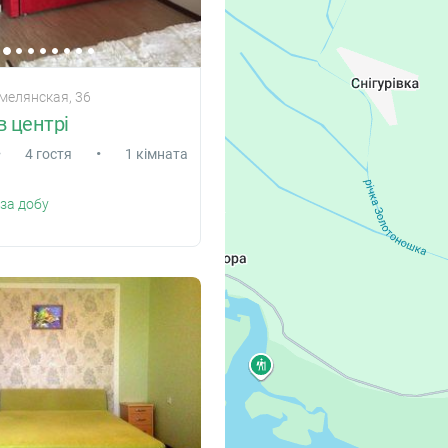
смелянская, 36
в центрі
•
•
4 гостя
1 кімната
за добу