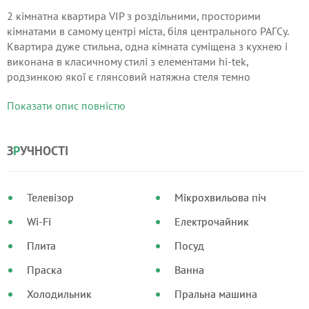
2 кімнатна квартира VIP з роздільними, просторими
кімнатами в самому центрі міста, біля центрального РАГСу.
Квартира дуже стильна, одна кімната суміщена з кухнею і
виконана в класичному стилі з елементами hi-tek,
родзинкою якої є глянсовий натяжна стеля темно
коричневого цвета.Тут же стоїть великий дзеркальний
Показати опис повністю
шафа-купе на всю стіну кольору венге.
З
Р
УЧНОСТІ
Телевізор
Мікрохвильова піч
Wi-Fi
Електрочайник
Плита
Посуд
Праска
Ванна
Холодильник
Пральна машина