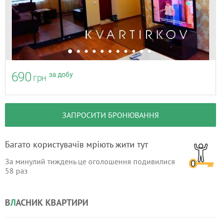
690
за добу
грн
ЗАПРОСИТИ БРОНЮВАННЯ
Багато користувачів мріють жити тут
За минулий тиждень це оголошення подивилися
58
раз
В
Л
АСНИК КВАРТИРИ