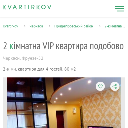
Kvartirkov
Черкаси
Придніпровський район
2-кімнатна
2
к
імнатна VIP квартира подобово
Черкаси
,
Фрунзе-52
2-кімн. квартира для 4 гостей, 80 м2