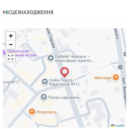
М
І
СЦЕЗНАХОДЖЕННЯ
+
−
Leaflet