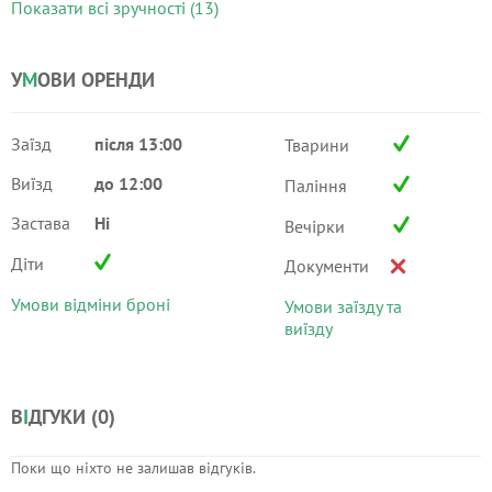
Показати всі зручності (13)
У
М
ОВИ ОРЕНДИ
Заїзд
після 13:00
Тварини
Виїзд
до 12:00
Паління
Застава
Ні
Вечірки
Діти
Документи
Умови відміни броні
Умови заїзду та
виїзду
В
І
ДГУКИ (
0
)
Поки що ніхто не залишав відгуків.