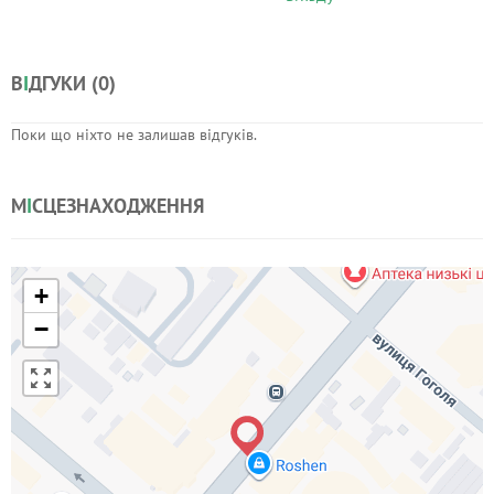
В
І
ДГУКИ (
0
)
Поки що ніхто не залишав відгуків.
М
І
СЦЕЗНАХОДЖЕННЯ
+
−