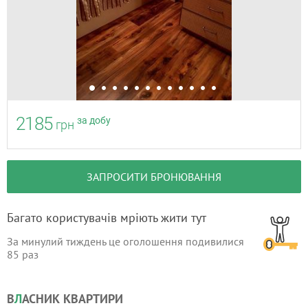
2185
за добу
грн
ЗАПРОСИТИ БРОНЮВАННЯ
Багато користувачів мріють жити тут
За минулий тиждень це оголошення подивилися
85
раз
В
Л
АСНИК КВАРТИРИ