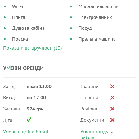
Wi-Fi
Мікрохвильова піч
Плита
Електрочайник
Душова кабіна
Посуд
Праска
Пральна машина
Показати всі зручності (13)
У
М
ОВИ ОРЕНДИ
Заїзд
після 13:00
Тварини
Виїзд
до 12:00
Паління
Застава
924 грн
Вечірки
Документи
Діти
Умови заїзду та
Умови відміни броні
виїзду