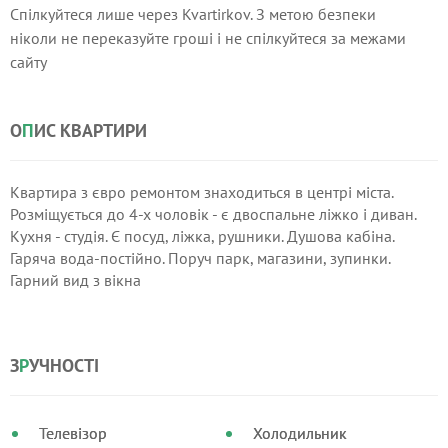
Спілкуйтеся лише через Kvartirkov. З метою безпеки
ніколи не переказуйте гроші і не спілкуйтеся за межами
сайту
О
П
ИС КВАРТИРИ
Квартира з євро ремонтом знаходиться в центрі міста.
Розміщується до 4-х чоловік - є двоспальне ліжко і диван.
Кухня - студія. Є посуд, ліжка, рушники. Душова кабіна.
Гаряча вода-постійно. Поруч парк, магазини, зупинки.
Гарний вид з вікна
З
Р
УЧНОСТІ
Телевізор
Холодильник