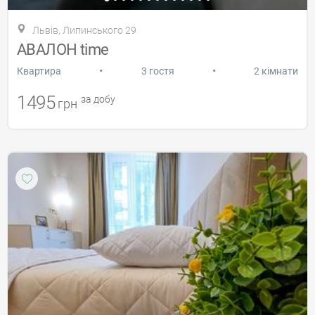
Львів, Липинського 29
АВАЛОН time
•
•
Квартира
3 гостя
2 кімнати
1495
за добу
грн