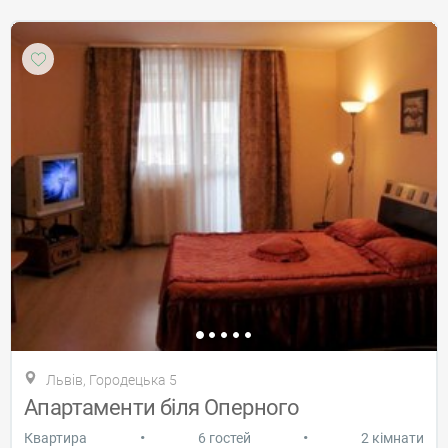
Львів, Городецька 5
Апартаменти біля Оперного
•
•
Квартира
6 гостей
2 кімнати