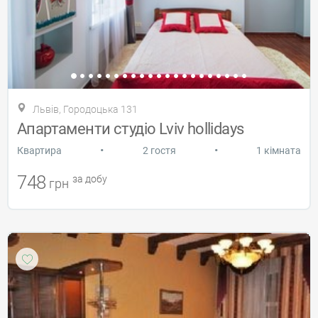
Львів, Городоцька 131
Апартаменти студіо Lviv hollidays
•
•
Квартира
2 гостя
1 кімната
748
за добу
грн