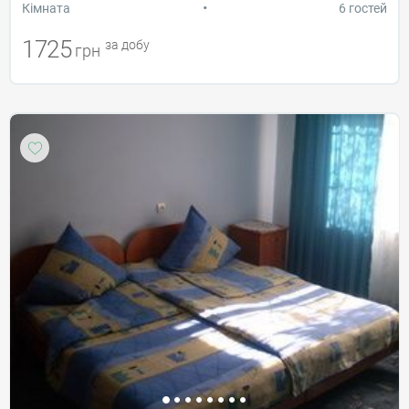
•
Кiмната
6 гостей
1725
за добу
грн