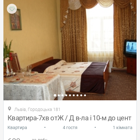
Львів, Городоцька 181
Квартира-7хв отЖ / Д в-ла і 10-м до цент
•
•
Квартира
4 гостя
1 кімната
за добу