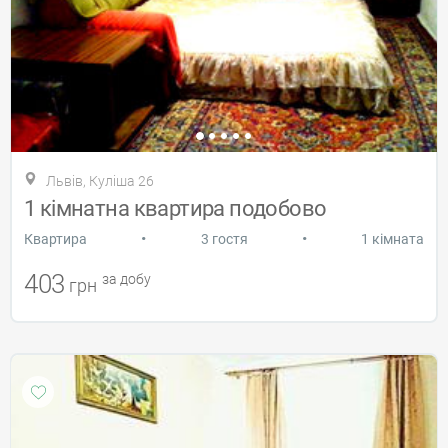
Львів, Куліша 26
1 кімнатна квартира подобово
•
•
Квартира
3 гостя
1 кімната
403
за добу
грн