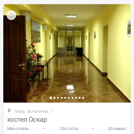
Львів, Залізнична, 7
хостел Оскар
•
•
Міні-готель
104 гостя
30 кімнат