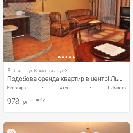
Львів, вул.Вірменська буд.31
Подобова оренда квартир в центрі Львова
•
•
Квартира
4 гостя
1 кімната
978
за добу
грн