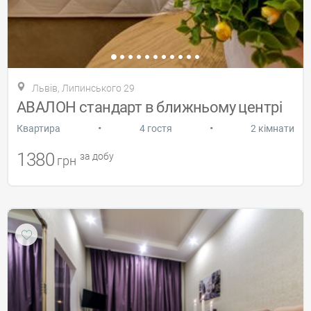
Львів, Липинського 29
АВАЛОН стандарт в ближньому центрі
•
•
Квартира
4 гостя
2 кімнати
1380
за добу
грн