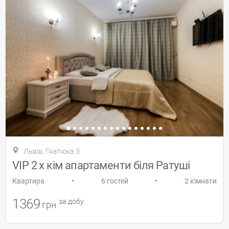
Львів, Гнатюка 3
VIP 2 х кім апартаменти біля Ратуші
•
•
Квартира
6 гостей
2 кімнати
1369
за добу
грн