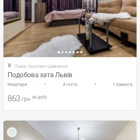
Львів, проспект Шевченка
Подобова хата Львів
•
•
Квартира
4 гостя
1 кімната
863
за добу
грн