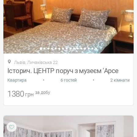
Львів, Личаківська 22
Історич. ЦЕНТР поруч з музеєм 'Арсе
•
•
Квартира
6 гостей
2 кімнати
1380
за добу
грн