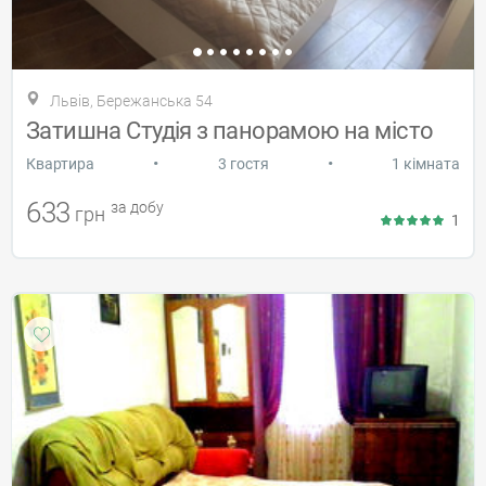
Львів, Бережанська 54
Затишна Студія з панорамою на місто
•
•
Квартира
3 гостя
1 кімната
633
за добу
грн
1