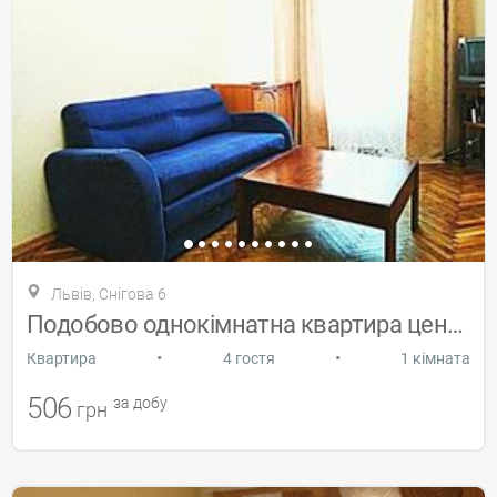
Львів, Снігова 6
Подобово однокімнатна квартира центр
•
•
Квартира
4 гостя
1 кімната
506
за добу
грн