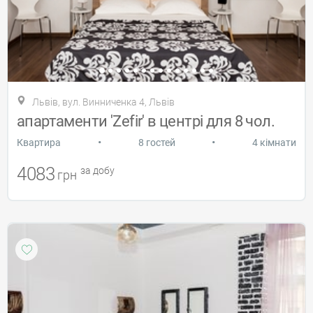
Львів, вул. Винниченка 4, Львів
апартаменти 'Zefir' в центрі для 8 чол.
•
•
Квартира
8 гостей
4 кімнати
4083
за добу
грн