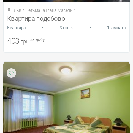
Львів, Гетьмана Івана Мазепи 4
Квартира подобово
•
•
Квартира
3 гостя
1 кімната
403
за добу
грн