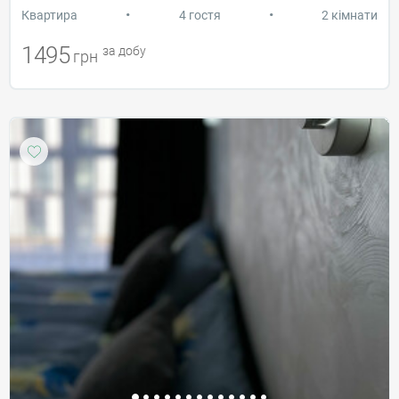
•
•
Квартира
4 гостя
2 кімнати
1495
за добу
грн