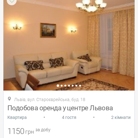
Львів, вул. Староєврейська, буд. 18
Подобова оренда у центре Львова
•
•
Квартира
4 гостя
2 кімнати
1150
за добу
грн