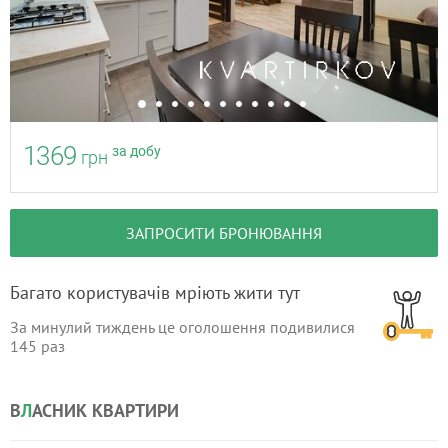
1369
за добу
грн
ЗАПРОСИТИ БРОНЮВАННЯ
Багато користувачів мріють жити тут
За минулий тиждень це оголошення подивилися
145
раз
В
Л
АСНИК КВАРТИРИ