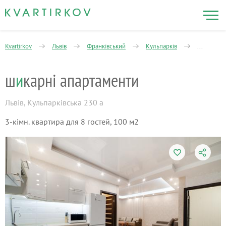
Kvartirkov
Львів
Франківський
Кульпарків
3-кімнатн
ш
и
карні апартаменти
Львів
,
Кульпарківська 230 а
3-кімн. квартира для 8 гостей, 100 м2