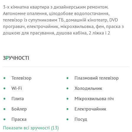
3-х кімнатна квартира з дизайнерським ремонтом.
Автономне опалення, цілодобове водопостачання,
телевізор із супутниковим ТБ, домашній кінотеатр, DVD
програвач, електрочайник, мікрохвильовка, фен, праска з
дошкою для прасування, душова кабіна, 2 ліжка і 2
комфортних розкладних дивана. Забезпечуємо питною
водою, чаєм і кавою. Одночасно в квартирі можуть
знаходитися до 8 человекВ вихідні та святкові дні ціни за
З
Р
УЧНОСТІ
домовленістю
Телевізор
Плазмовий телевізор
Wi-Fi
Холодильник
Плита
Мікрохвильова піч
Бойлер
Електрочайник
Праска
Посуд
Показати всі зручності (13)