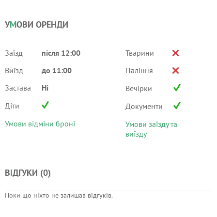
У
М
ОВИ ОРЕНДИ
Заїзд
після 12:00
Тварини
Виїзд
до 11:00
Паління
Застава
Ні
Вечірки
Діти
Документи
Умови відміни броні
Умови заїзду та
виїзду
В
І
ДГУКИ (
0
)
Поки що ніхто не залишав відгуків.