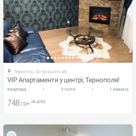
Тернопіль, Острозького 48
VIP Апартаменти у центрі, Тернополя!
•
•
Квартира
3 гостя
1 кімната
748
за добу
грн