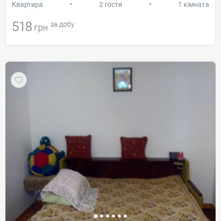
•
•
Квартира
2 гостя
1 кімната
518
за добу
грн