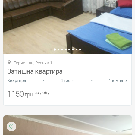
Тернопіль, Руська 1
Затишна квартира
•
•
Квартира
4 гостя
1 кімната
1150
за добу
грн