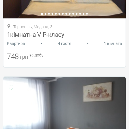
Тернопіль, Медова, 3
1кімнатна VIP-класу
•
•
Квартира
4 гостя
1 кімната
748
за добу
грн