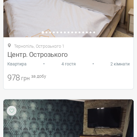
Тернопіль, Острозького 1
Центр. Острозького
•
•
Квартира
4 гостя
2 кімнати
978
за добу
грн