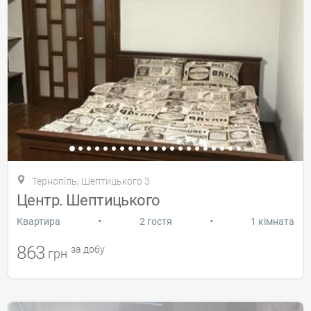
Тернопіль, Шептицького 3
Центр. Шептицького
•
•
Квартира
2 гостя
1 кімната
863
за добу
грн