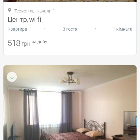
Тернопіль, Качали,1
Центр, wi-fi
•
•
Квартира
3 гостя
1 кімната
518
за добу
грн