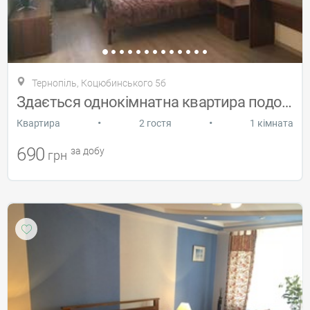
Тернопіль, Коцюбинського 5б
Здається однокімнатна квартира подобово
•
•
Квартира
2 гостя
1 кімната
690
за добу
грн