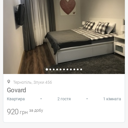
Тернопіль, Злуки 45б
Govard
•
•
Квартира
2 гостя
1 кімната
920
за добу
грн