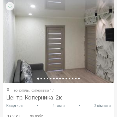
Тернопіль, Коперника 17
Центр. Коперника. 2к
•
•
Квартира
4 гостя
2 кімнати
за добу