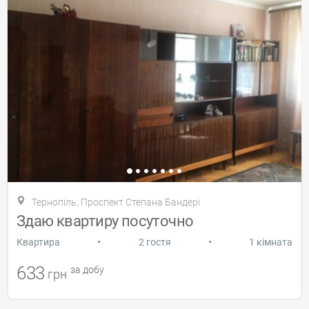
Тернопіль, Проспект Степана Бандері
Здаю квартиру посуточно
•
•
Квартира
2 гостя
1 кімната
633
за добу
грн