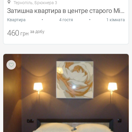
Тернопіль, Брюкнера 3
Затишна квартира в центре старого Міста
•
•
Квартира
4 гостя
1 кімната
460
за добу
грн