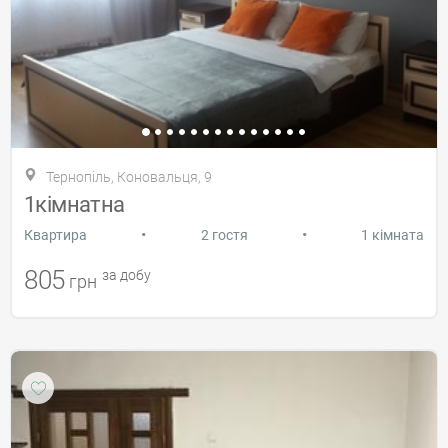
Тернопіль, Коновальця, 9
1кімнатна
•
•
Квартира
2 гостя
1 кімната
805
за добу
грн