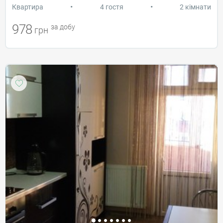
•
•
Квартира
4 гостя
2 кімнати
978
за добу
грн