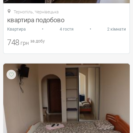
Тернопіль, Чернівецька
квартира подобово
•
•
Квартира
4 гостя
2 кімнати
748
за добу
грн