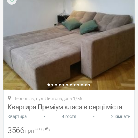
Тернопіль, вул. Листопадова 1/56
Квартира Преміум класа в серці міста
•
•
Квартира
4 гостя
2 кімнати
3566
за добу
грн