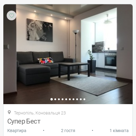
Тернопіль, Коновальця 23
Супер Бест
•
•
Квартира
2 гостя
1 кімната