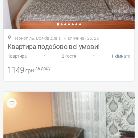
Тернопіль, Вояків дивізії «Галичина» 26/26
Квартира подобово всі умови!
•
•
Квартира
2 гостя
1 кімната
1149
за добу
грн