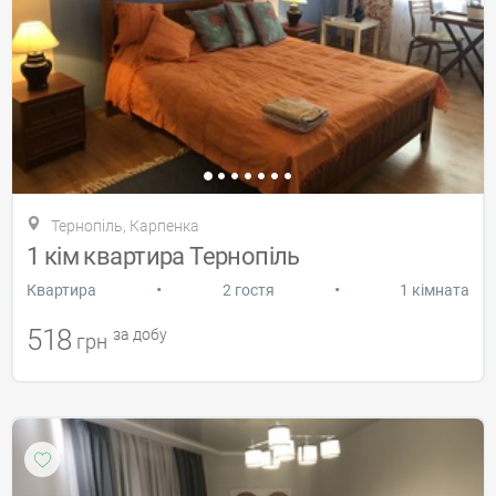
Тернопіль, Карпенка
1 кім квартира Тернопіль
•
•
Квартира
2 гостя
1 кімната
518
за добу
грн