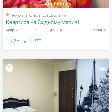
Тернопіль, Олександра Довженка
Квартира на Східному Масиві
•
•
Квартира
4 гостя
1 кімната
1725
за добу
грн