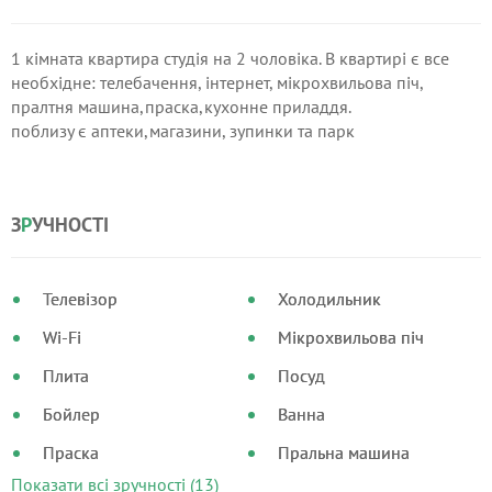
1 кімната квартира студія на 2 чоловіка. В квартирі є все
необхідне: телебачення, інтернет, мікрохвильова піч,
пралтня машина,праска,кухонне приладдя.
поблизу є аптеки,магазини, зупинки та парк
З
Р
УЧНОСТІ
Телевізор
Холодильник
Wi-Fi
Мікрохвильова піч
Плита
Посуд
Бойлер
Ванна
Праска
Пральна машина
Показати всі зручності (13)