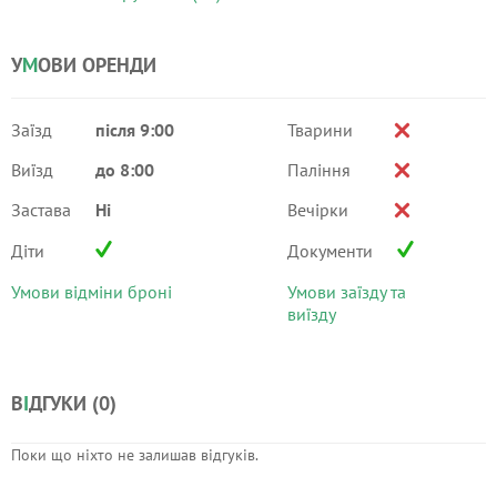
У
М
ОВИ ОРЕНДИ
Заїзд
після 9:00
Тварини
Виїзд
до 8:00
Паління
Застава
Ні
Вечірки
Діти
Документи
Умови відміни броні
Умови заїзду та
виїзду
В
І
ДГУКИ (
0
)
Поки що ніхто не залишав відгуків.