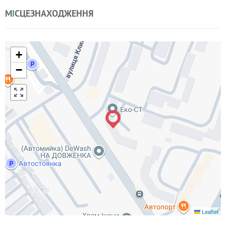
М
І
СЦЕЗНАХОДЖЕННЯ
+
−
Leaflet