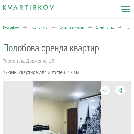
Kvartirkov
Тернопіль
Східний масив
1-кімнатна
Подо
П
о
добова оренда квартир
Тернопіль
,
Довженка 15
1-кімн. квартира для 2 гостей, 42 м2