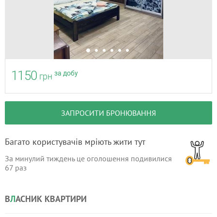
1150
за добу
грн
ЗАПРОСИТИ БРОНЮВАННЯ
Багато користувачів мріють жити тут
За минулий тиждень це оголошення подивилися
67
раз
В
Л
АСНИК КВАРТИРИ