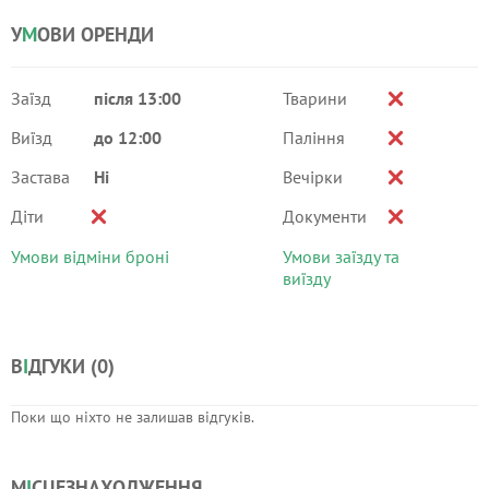
У
М
ОВИ ОРЕНДИ
Заїзд
після 13:00
Тварини
Виїзд
до 12:00
Паління
Застава
Ні
Вечірки
Діти
Документи
Умови відміни броні
Умови заїзду та
виїзду
В
І
ДГУКИ (
0
)
Поки що ніхто не залишав відгуків.
М
І
СЦЕЗНАХОДЖЕННЯ