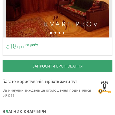
518
за добу
грн
ЗАПРОСИТИ БРОНЮВАННЯ
Багато користувачів мріють жити тут
За минулий тиждень це оголошення подивилися
59
раз
В
Л
АСНИК КВАРТИРИ