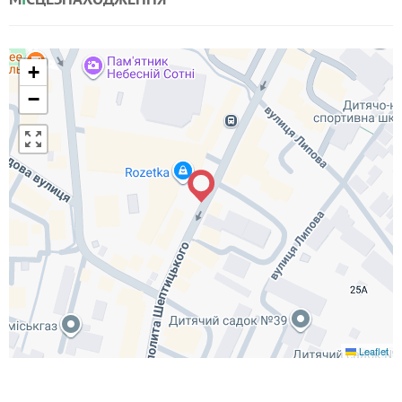
+
−
Leaflet