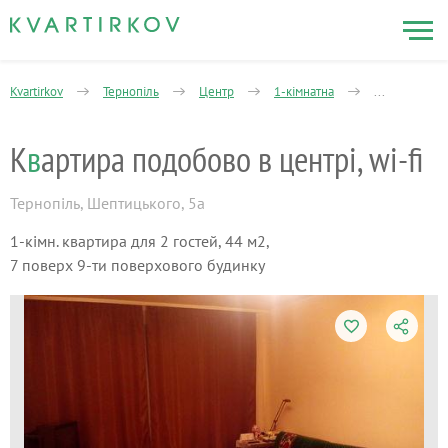
Kvartirkov
Тернопіль
Центр
1-кімнатна
Митрополита
К
в
артира подобово в центрі, wi-fi
Тернопіль
,
Шептицького, 5а
1-кімн. квартира для 2 гостей, 44 м2,
7 поверх 9-ти поверхового будинку