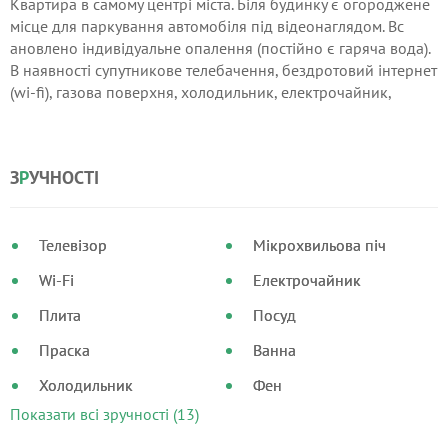
Квартира в самому центрі міста. Біля будинку є огороджене
місце для паркування автомобіля під відеонаглядом. Вс
ановлено індивідуальне опалення (постійно є гаряча вода).
В наявноcті супутникове телебачення, бездротовий інтернет
(wi-fi), газова поверхня, холодильник, електрочайник,
праска, фен, столові прилади, білизна. Дуже гарна квартира.
З
Р
УЧНОСТІ
Телевізор
Мікрохвильова піч
Wi-Fi
Електрочайник
Плита
Посуд
Праска
Ванна
Холодильник
Фен
Показати всі зручності (13)