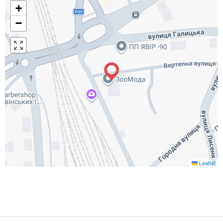
+
−
Leaflet