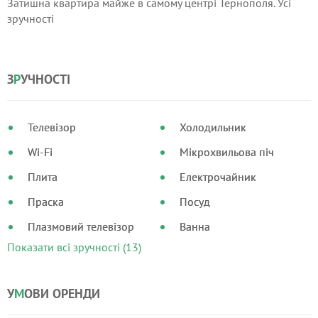
Затишна квартира майже в самому центрі Тернополя. Усі
зручності
З
Р
УЧНОСТІ
Телевізор
Холодильник
Wi-Fi
Мікрохвильова піч
Плита
Електрочайник
Праска
Посуд
Плазмовий телевізор
Ванна
Показати всі зручності (13)
У
М
ОВИ ОРЕНДИ