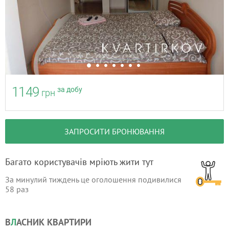
1149
за добу
грн
ЗАПРОСИТИ БРОНЮВАННЯ
Багато користувачів мріють жити тут
За минулий тиждень це оголошення подивилися
58
раз
В
Л
АСНИК КВАРТИРИ