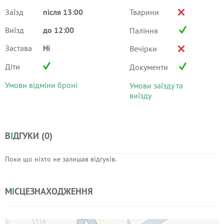
Заїзд
після 13:00
Тварини
Виїзд
до 12:00
Паління
Застава
Ні
Вечірки
Діти
Документи
Умови відміни броні
Умови заїзду та
виїзду
В
І
ДГУКИ (
0
)
Поки що ніхто не залишав відгуків.
М
І
СЦЕЗНАХОДЖЕННЯ