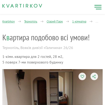
Kvartirkov
Тернопіль
Старий Парк
1-кімнатна
Вертеп
К
в
артира подобово всі умови!
Тернопіль
,
Вояків дивізії «Галичина» 26/26
1-кімн. квартира для 2 гостей, 28 м2,
5 поверх 7-ми поверхового будинку