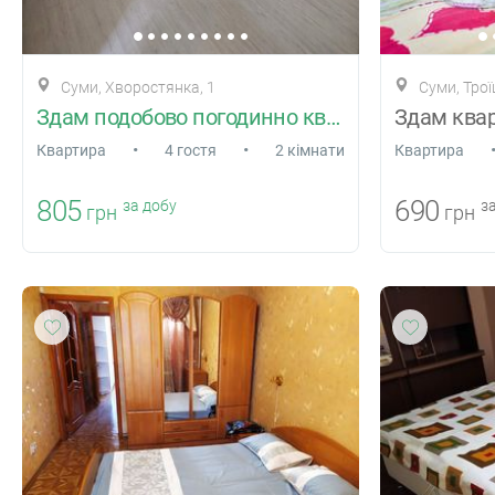
Суми, Хворостянка, 1
Суми, Трої
Здам подобово погодинно квартиру Суми
•
•
Квартира
4 гостя
2 кімнати
Квартира
805
690
за добу
за
грн
грн