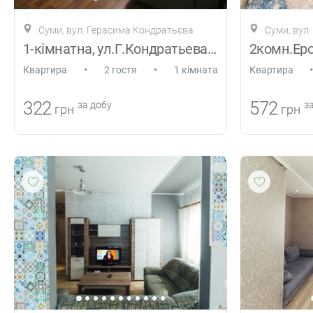
Суми, вул. Герасима Кондратьєва
Суми, вул.
1-кімнатна, ул.Г.Кондратьева, р-н СНАУ
•
•
•
Квартира
2 гостя
1 кімната
Квартира
322
572
за добу
за
грн
грн