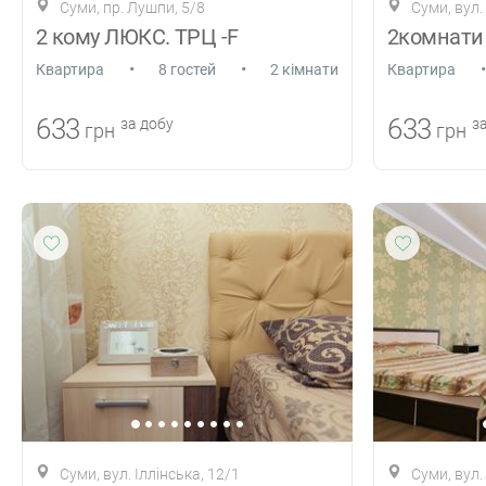
Суми, пр. Лушпи, 5/8
Суми, вул.
2 кому ЛЮКС. ТРЦ -F
•
•
•
Квартира
8 гостей
2 кімнати
Квартира
633
633
за добу
за
грн
грн
Суми, вул. Іллінська, 12/1
Суми, вул.