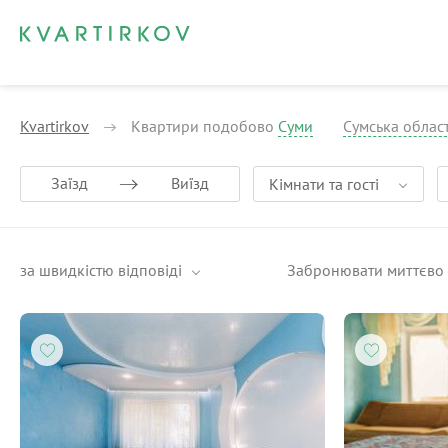
Kvartirkov
Квартири подобово
Суми
Сумська облас
Заїзд
Виїзд
Кімнати та гості
за швидкістю відповіді
Забронювати миттєво