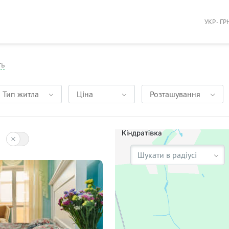
УКР - ГР
ть
Тип житла
Ціна
Розташування
Шукати в радіусі