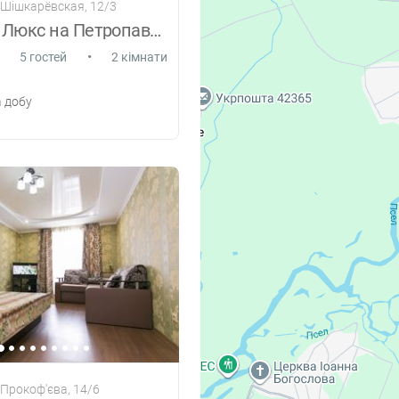
 Шішкарёвская, 12/3
2комнати Люкс на Петропавловской.ЦУМ
•
5 гостей
2 кімнати
 добу
 Прокоф'єва, 14/6