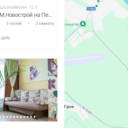
 Шішкарёвская, 12/3
2комн.ЦУМ.Новострой на Петропавлівській
•
5 гостей
2 кімнати
 добу