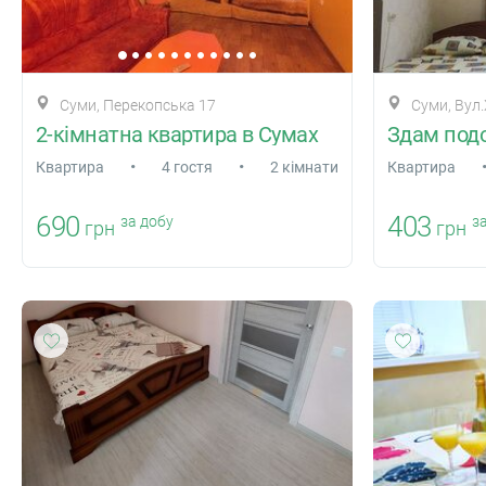
Суми, Перекопська 17
Суми, Вул.
2-кімнатна квартира в Сумах
•
•
Квартира
4 гостя
2 кімнати
Квартира
690
403
за добу
за
грн
грн