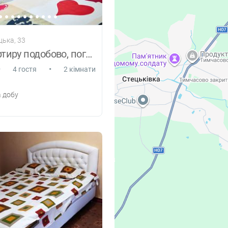
цька, 33
Здам квартиру подобово, погодинно Суми
•
•
4 гостя
2 кімнати
 добу