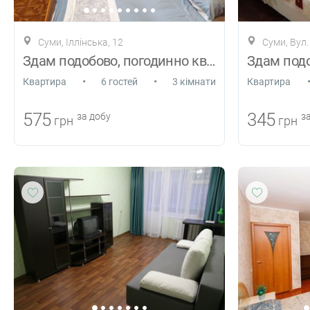
Суми, Іллінська, 12
Суми, Вул
Здам подобово, погодинно квартиру Суми
•
•
Квартира
6 гостей
3 кімнати
Квартира
575
345
за добу
за
грн
грн