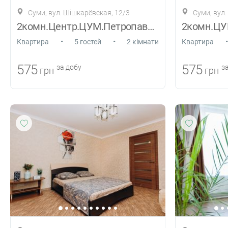
Суми, вул. Шішкарёвская, 12/3
Суми, вул.
2комн.Центр.ЦУМ.Петропавловская.5спал.м.
•
•
•
Квартира
5 гостей
2 кімнати
Квартира
575
575
за добу
за
грн
грн