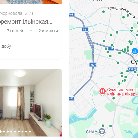
 Чорновола, 51/1
2комн.Ероремонт.Ільінская.Центр.Р-н Макд
•
7 гостей
2 кімнати
 добу