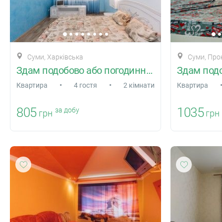
Суми, Харківська
Суми, Про
Здам подобово або погодинної квартиру
•
•
Квартира
4 гостя
2 кімнати
Квартира
805
1035
за добу
грн
грн