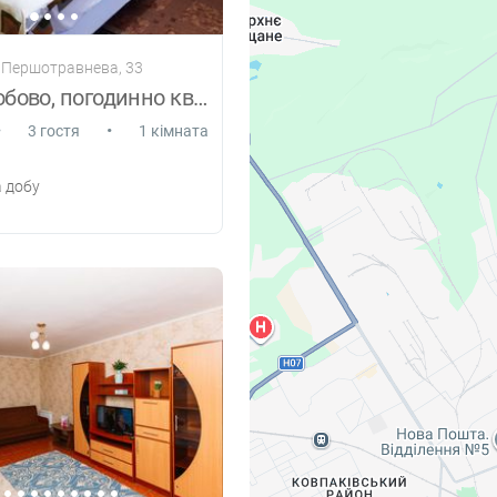
. Першотравнева, 33
Здам подобово, погодинно квартиру Суми
•
•
3 гостя
1 кімната
 добу