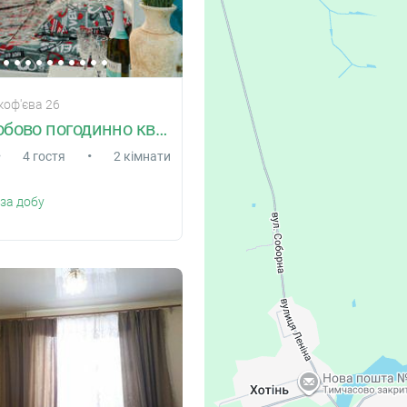
коф'єва 26
Здам подобово погодинно квартиру Суми
•
•
4 гостя
2 кімнати
за добу