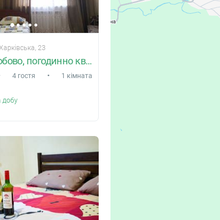
Харківська, 23
Здам подобово, погодинно квартиру Суми
•
•
4 гостя
1 кімната
 добу