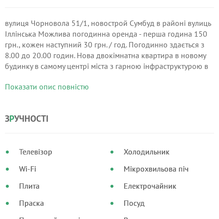
вулиця Чорновола 51/1, новострой Сумбуд в районі вулиць
Іллінська Можлива погодинна оренда - перша година 150
грн., кожен наступний 30 грн. / год. Погодинно здається з
8.00 до 20.00 годин. Нова двокімнатна квартира в новому
будинку в самому центрі міста з гарною інфраструктурою в
районі вулиці Іллінська.
Показати опис повністю
З
Р
УЧНОСТІ
Телевізор
Холодильник
Wi-Fi
Мікрохвильова піч
Плита
Електрочайник
Праска
Посуд