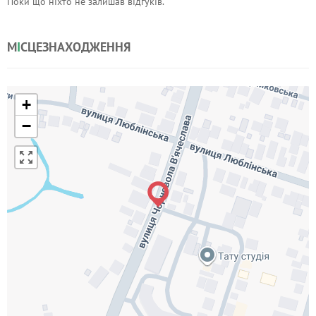
Поки що ніхто не залишав відгуків.
М
І
СЦЕЗНАХОДЖЕННЯ
+
−