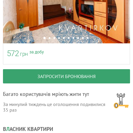
572
за добу
грн
ЗАПРОСИТИ БРОНЮВАННЯ
Багато користувачів мріють жити тут
За минулий тиждень це оголошення подивилися
35
раз
В
Л
АСНИК КВАРТИРИ