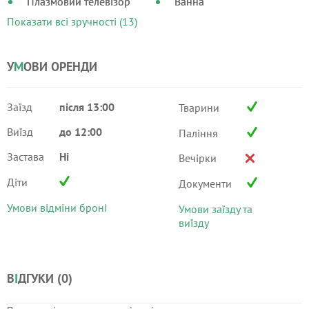
Плазмовий телевізор
Ванна
Показати всі зручності (13)
У
М
ОВИ ОРЕНДИ
Заїзд
після 13:00
Тварини
Виїзд
до 12:00
Паління
Застава
Ні
Вечірки
Діти
Документи
Умови відміни броні
Умови заїзду та
виїзду
В
І
ДГУКИ (
0
)