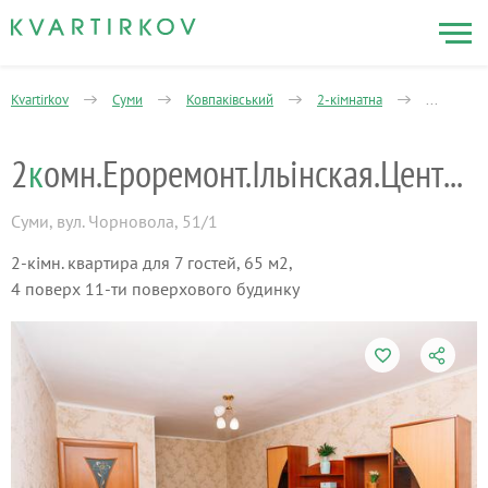
Kvartirkov
Суми
Ковпаківський
2-кімнатна
Чорновол
2
к
омн.Ероремонт.Ільінская.Центр.Р-н Макд
Суми
,
вул. Чорновола, 51/1
2-кімн. квартира для 7 гостей, 65 м2,
4 поверх 11-ти поверхового будинку