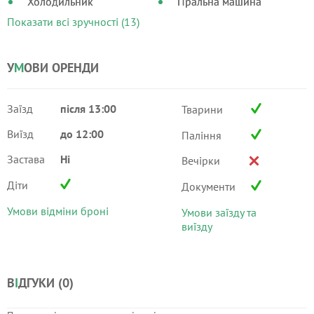
Холодильник
Пральна машина
Показати всі зручності (13)
У
М
ОВИ ОРЕНДИ
Заїзд
після 13:00
Тварини
Виїзд
до 12:00
Паління
Застава
Ні
Вечірки
Діти
Документи
Умови відміни броні
Умови заїзду та
виїзду
В
І
ДГУКИ (
0
)