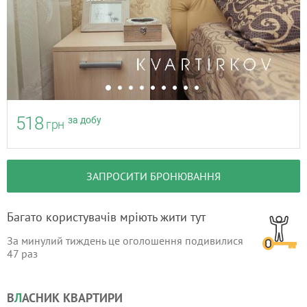
518
за добу
грн
ЗАПРОСИТИ БРОНЮВАННЯ
Багато користувачів мріють жити тут
За минулий тиждень це оголошення подивилися
47
раз
В
Л
АСНИК КВАРТИРИ