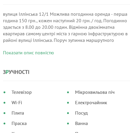
вулиця Іллінська 12/1 Можлива погодинна оренда - перша
година 150 грн., кожен наступний 20 грн. / год. Погодинно
здається з 8.00 до 20.00 годин. Відмінна двокімнатна
квартирав самому центрі міста з гарною інфраструктурою в
районі вулиці Іллінська. Поруч зупинка маршрутного
транспорту, автостоянка, кафе, ресторан, супермаркет.
Показати опис повністю
З
Р
УЧНОСТІ
Телевізор
Мікрохвильова піч
Wi-Fi
Електрочайник
Плита
Посуд
Праска
Ванна