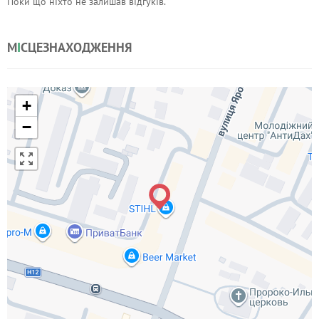
Поки що ніхто не залишав відгуків.
М
І
СЦЕЗНАХОДЖЕННЯ
+
−