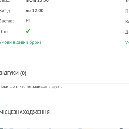
Заїзд
після 13:00
Т
Виїзд
до 12:00
П
Застава
Ні
В
Діти
Д
Умови відміни броні
У
В
І
ДГУКИ (
0
)
Поки що ніхто не залишав відгуків.
М
І
СЦЕЗНАХОДЖЕННЯ