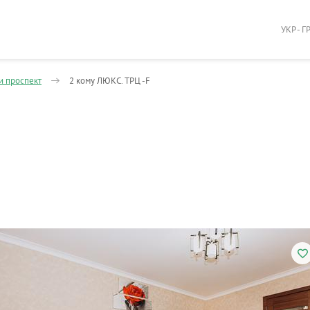
УКР - Г
и проспект
2 кому ЛЮКС. ТРЦ -F