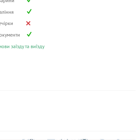
варини
аління
ечірки
окументи
мови заїзду та виїзду