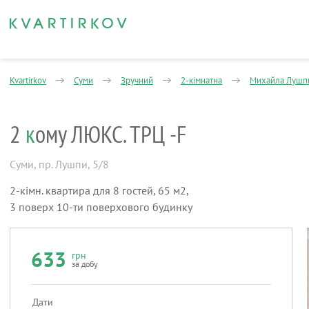
Kvartirkov
Суми
Зручний
2-кімнатна
Михайла Лушп
2
к
ому ЛЮКС. ТРЦ -F
Суми
,
пр. Лушпи, 5/8
2-кімн. квартира для 8 гостей, 65 м2,
3 поверх 10-ти поверхового будинку
633
грн
за добу
Дати