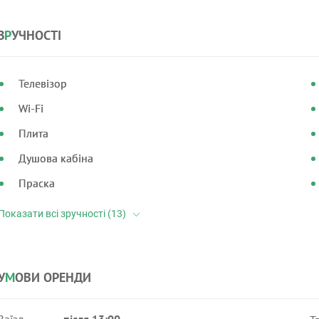
З
Р
УЧНОСТІ
Телевізор
Wi-Fi
Плита
Душова кабіна
Праска
У
М
ОВИ ОРЕНДИ