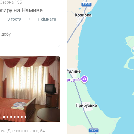
 Озерна 15Б
ртиру на Намиве
•
•
3 гостя
1 кімната
 добу
 вул.Дзержинського, 54