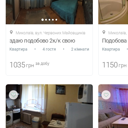
Миколаїв, вул. Червоних Майовщиків
Миколаїв,
здаю подобово 2к/к свою
•
•
•
Квартира
4 гостя
2 кімнати
Квартира
1035
1150
за добу
грн
грн