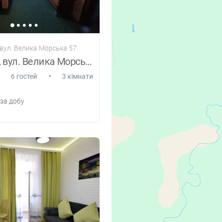
 вул. Велика Морська 57
Найцентр, вул. Велика Морська 57
•
6 гостей
3 кімнати
за добу