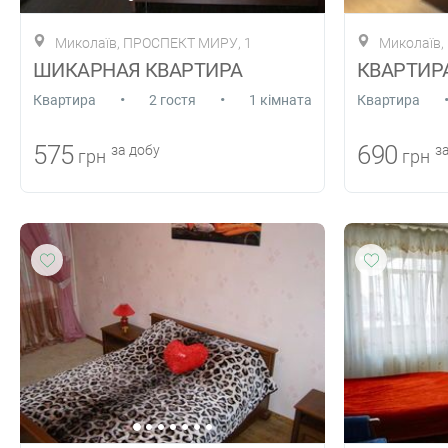
Миколаїв, ПРОСПЕКТ МИРУ, 1
Миколаїв, 
ШИКАРНАЯ КВАРТИРА
КВАРТИРА
•
•
Квартира
2 гостя
1 кімната
Квартира
575
690
за добу
за
грн
грн