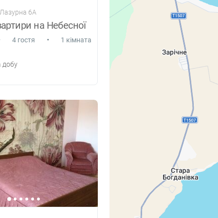
 Лазурна 6А
артири на Небесної
•
•
4 гостя
1 кімната
 добу