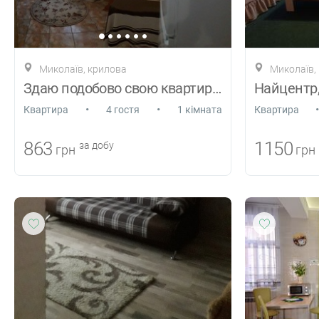
Миколаїв, крилова
Миколаїв,
Здаю подобово свою квартиру в Лісках
•
•
•
Квартира
4 гостя
1 кімната
Квартира
863
1150
за добу
грн
грн