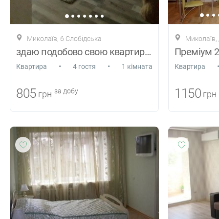
Миколаїв, 6 Слобідська
Миколаїв, 
здаю подобово свою квартиру в центрі
Преміум 2
•
•
Квартира
4 гостя
1 кімната
Квартира
805
1150
за добу
грн
грн