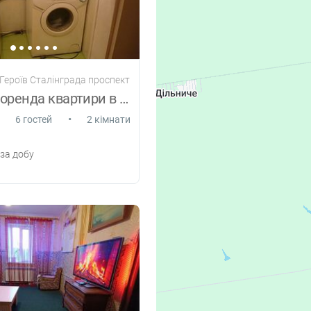
 Героїв Сталінграда проспект
Подобова оренда квартири в Миколаєві
•
6 гостей
2 кімнати
за добу