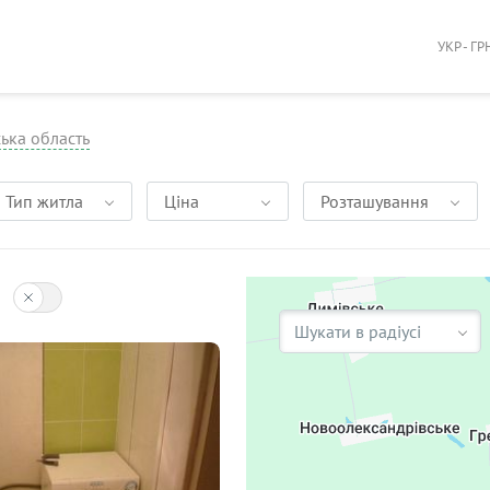
УКР - ГР
ька область
Тип житла
Ціна
Розташування
Шукати в радіусі