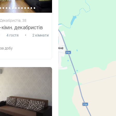
Декабристів, 38
-кімн. декабристів
•
•
4 гостя
2 кімнати
за добу