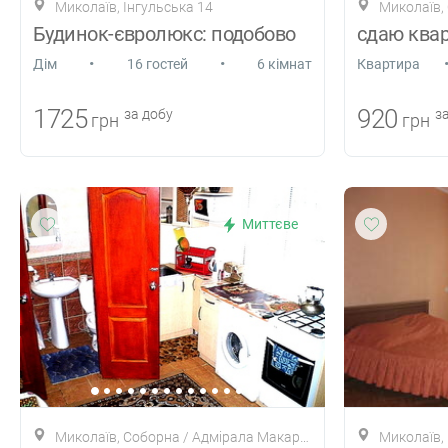
Миколаїв, Інгульська 14
Миколаїв,
Будинок-євролюкс: подобово
сдаю ква
•
•
Дiм
16 гостей
6 кімнат
Квартира
1725
920
за добу
за
грн
грн
Миттєве
Миколаїв, Соборна / Адмірала Макарова, 39
Миколаїв,