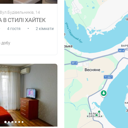
Вул.Будівельників, 14
 В СТИЛІ ХАЙТЕК
•
•
4 гостя
2 кімнати
 добу