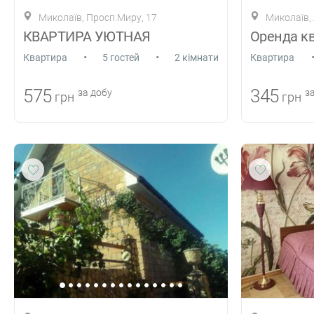
Миколаїв, Просп.Миру, 17
Миколаїв,
КВАРТИРА УЮТНАЯ
Оренда кв
•
•
Квартира
5 гостей
2 кімнати
Квартира
575
345
за добу
за
грн
грн