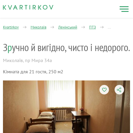
Kvartirkov
Миколаїв
Ленінський
ПТЗ
Миру проспект
З
р
учно й вигідно, чисто і недорого.
Миколаїв
,
пр Мира 34а
Кімната для 21 гостя, 250 м2