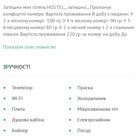
Затишна міні готель HOSTEL,, затишно,, Пропонує
комфортні номери. Вартість проживання В добу з людини: У
2-х місному номері -100 гр. У 4-х місному номері -90 гр. У 5-
й місцевому номері 80 гр. Є 2-х місний номер з 2-х спальним
ліжком. Вартість проживання 220 гр за номер на добу. До
послуг проживаючих обладнана кухня, душові з Гарячою
Показати опис повністю
водою, пральна машина, праска, фен, телевізор.
З
Р
УЧНОСТІ
Телевізор
Праска
Wi-Fi
Холодильник
Плита
Мікрохвильова піч
Душова кабіна
Електрочайник
Бойлер
Посуд