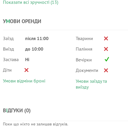
Показати всі зручності (13)
У
М
ОВИ ОРЕНДИ
Заїзд
після 11:00
Тварини
Виїзд
до 10:00
Паління
Застава
Ні
Вечірки
Діти
Документи
Умови відміни броні
Умови заїзду та
виїзду
В
І
ДГУКИ (
0
)
Поки що ніхто не залишав відгуків.