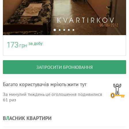
173
за добу
грн
ЗАПРОСИТИ БРОНЮВАННЯ
Багато користувачів мріють жити тут
За минулий тиждень це оголошення подивилися
61
раз
В
Л
АСНИК КВАРТИРИ