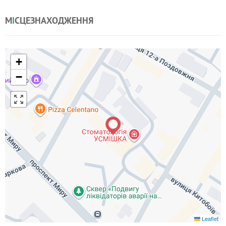
М
І
СЦЕЗНАХОДЖЕННЯ
+
−
Leaflet