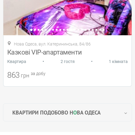
Нова Одеса, вул. Катерининська, 84/86
Казкові VIP-апартаменти
•
•
Квартира
2 гостя
1 кімната
863
за добу
грн
КВАРТИРИ ПОДОБОВО Н
О
ВА ОДЕСА