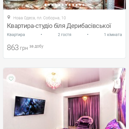
Нова Одеса, пл. Соборна, 10
Квартира-студіо біля Дерибасівської
•
•
Квартира
2 гостя
1 кімната
863
за добу
грн