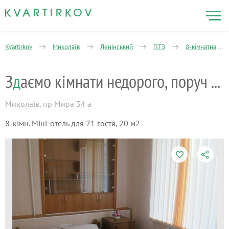
Kvartirkov
Миколаїв
Ленінський
ПТЗ
8-кімнатна
З
д
аємо кімнати недорого, поруч з вокзала
Миколаїв
,
пр Мира 34 а
8-кімн. Міні-отель для 21 гостя, 20 м2