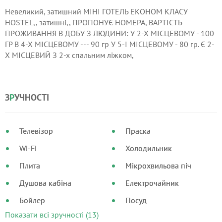
Невеликий, затишний МІНІ ГОТЕЛЬ ЕКОНОМ КЛАСУ
HOSTEL,, затишні,, ПРОПОНУЄ НОМЕРА, ВАРТІСТЬ
ПРОЖИВАННЯ В ДОБУ З ЛЮДИНИ: У 2-Х МІСЦЕВОМУ - 100
ГР В 4-Х МІСЦЕВОМУ --- 90 гр У 5-І МІСЦЕВОМУ - 80 гр. Є 2-
Х МІСЦЕВИЙ З 2-х спальним ліжком,
КОНДІЦІОНЕР.СТОІМОСТЬ ПРОЖИВАННЯ 240 ГР НА ДОБУ
ЗА НОМЕР. До послуг проживаючих обладнана кухня,
ДУШОВІ з гарячою водою, пральна машина, праска, фен.
З
Р
УЧНОСТІ
ІНТЕРНЕТ Wi-Fi. ПАРКОВКА. ПОСЕЛЕННЯ ЦІЛОДОБОВО.
Телевізор
Праска
Wi-Fi
Холодильник
Плита
Мікрохвильова піч
Душова кабіна
Електрочайник
Бойлер
Посуд
Показати всі зручності (13)