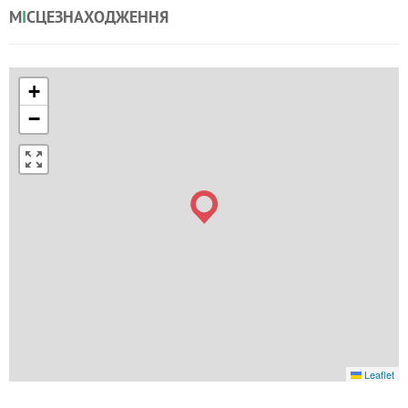
М
І
СЦЕЗНАХОДЖЕННЯ
+
−
Leaflet