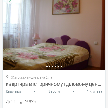
Житомир, пушкінська 27 а
квартира в історичному і діловому центрі
•
•
Квартира
3 гостя
1 кімната
403
за добу
грн