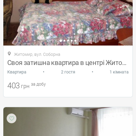
Житомир, вул. Соборна
Своя затишна квартира в центрі Житомира.
•
•
Квартира
2 гостя
1 кімната
403
за добу
грн