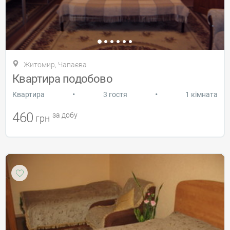
Житомир, Чапаєва
Квартира подобово
•
•
Квартира
3 гостя
1 кімната
460
за добу
грн