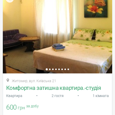
Житомир, вул. Київська 21
Комфортна затишна квартира.-cтудія
•
•
Квартира
2 гостя
1 кімната
600
за добу
грн