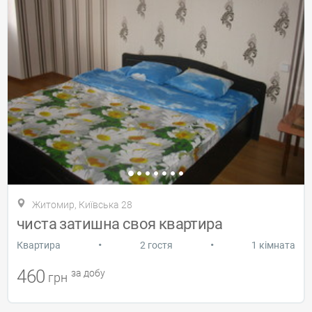
Житомир, Київська 28
чиста затишна своя квартира
•
•
Квартира
2 гостя
1 кімната
460
за добу
грн