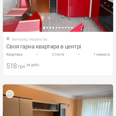
Житомир, Мазепи 3а
Своя гарна квартира в центрі
•
•
Квартира
2 гостя
1 кімната
518
за добу
грн