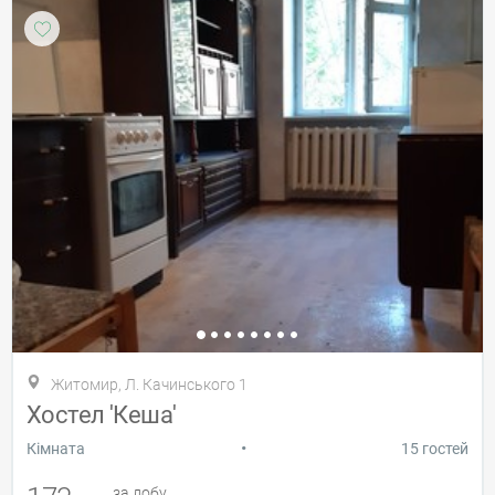
Житомир, Л. Качинського 1
Хостел 'Кеша'
•
Кiмната
15 гостей
за добу