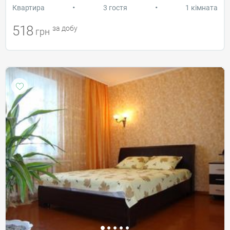
•
•
Квартира
3 гостя
1 кімната
518
за добу
грн