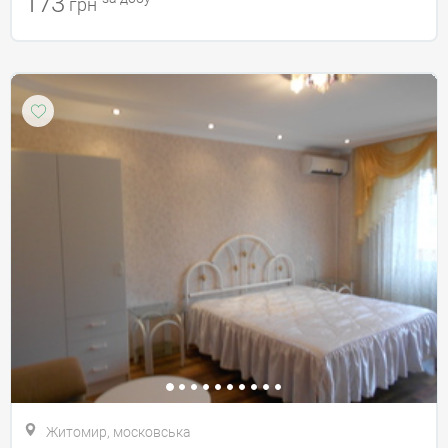
173
грн
Житомир, московська