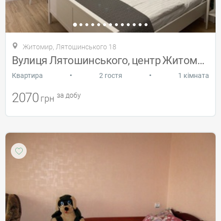
Житомир, Лятошинського 18
Вулиця Лятошинського, центр Житомира
•
•
Квартира
2 гостя
1 кімната
2070
за добу
грн