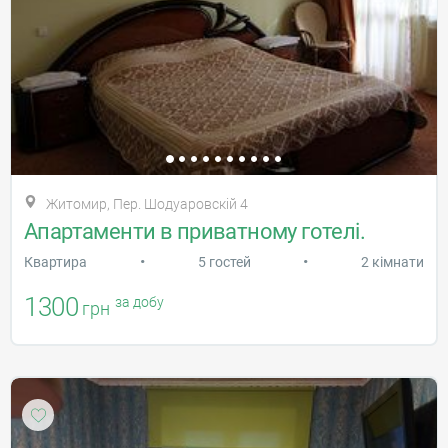
Житомир, Пер. Шодуаровскій 4
Апартаменти в приватному готелі.
•
•
Квартира
5 гостей
2 кімнати
1300
за добу
грн