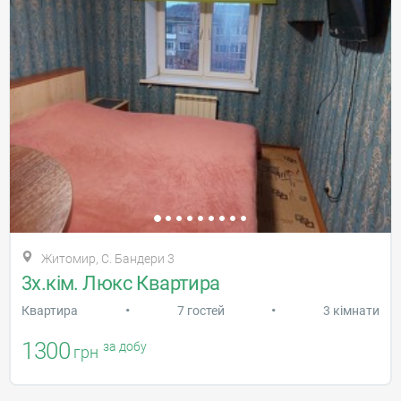
Житомир, С. Бандери 3
3х.кім. Люкс Квартира
•
•
Квартира
7 гостей
3 кімнати
1300
за добу
грн