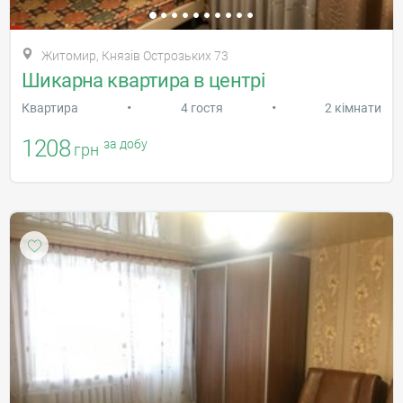
Житомир, Князів Острозьких 73
Шикарна квартира в центрі
•
•
Квартира
4 гостя
2 кімнати
1208
за добу
грн