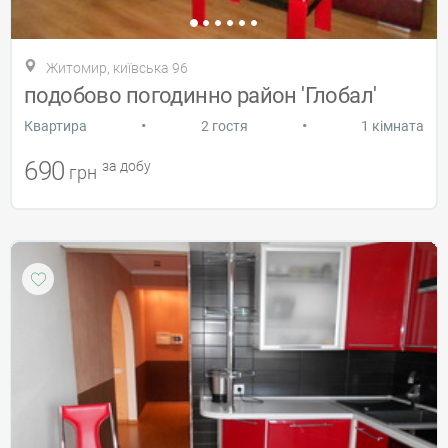
Житомир, київська 96
подобово погодинно район 'Глобал'
•
•
Квартира
2 гостя
1 кімната
690
за добу
грн