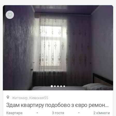
Житомир, Кіевская55
Здам квартиру подобово з євро ремонтом
•
•
Квартира
3 гостя
2 кімнати