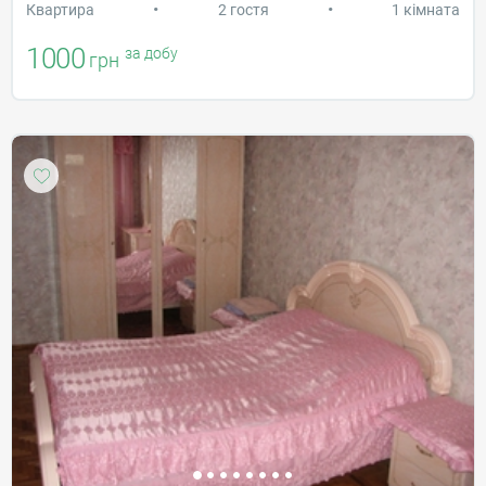
•
•
Квартира
2 гостя
1 кімната
1000
за добу
грн