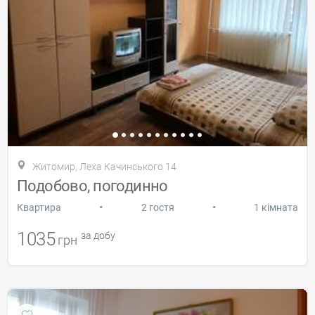
Житомир, Леха Качинського 14
Подобово, погодинно
•
•
Квартира
2 гостя
1 кімната
1035
за добу
грн