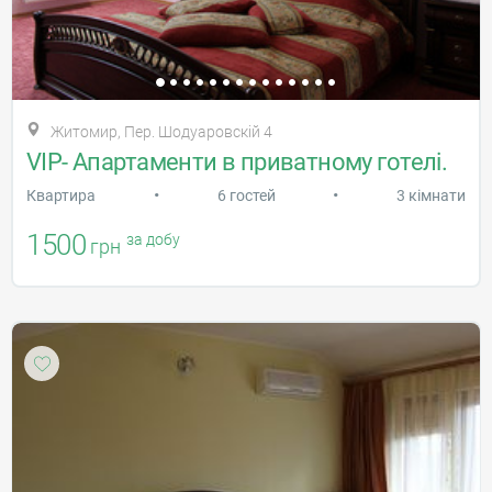
Житомир, Пер. Шодуаровскій 4
VIP- Апартаменти в приватному готелі.
•
•
Квартира
6 гостей
3 кімнати
1500
за добу
грн