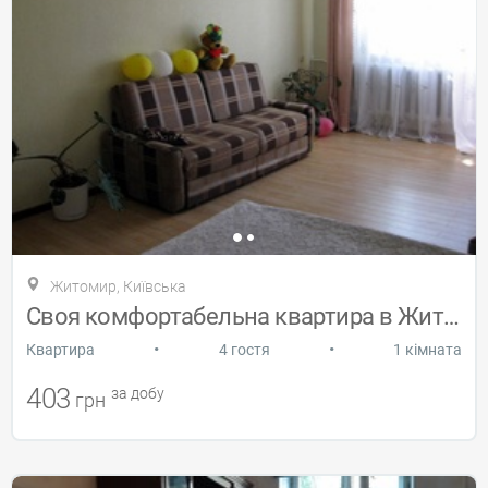
Житомир, Київська
Своя комфортабельна квартира в Житомирі
•
•
Квартира
4 гостя
1 кімната
403
за добу
грн