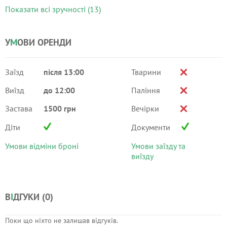
Показати всі зручності (13)
У
М
ОВИ ОРЕНДИ
Заїзд
після 13:00
Тварини
Виїзд
до 12:00
Паління
Застава
1500 грн
Вечірки
Діти
Документи
Умови відміни броні
Умови заїзду та
виїзду
В
І
ДГУКИ (
0
)
Поки що ніхто не залишав відгуків.