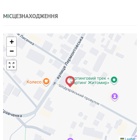
М
І
СЦЕЗНАХОДЖЕННЯ
+
−
Leaflet