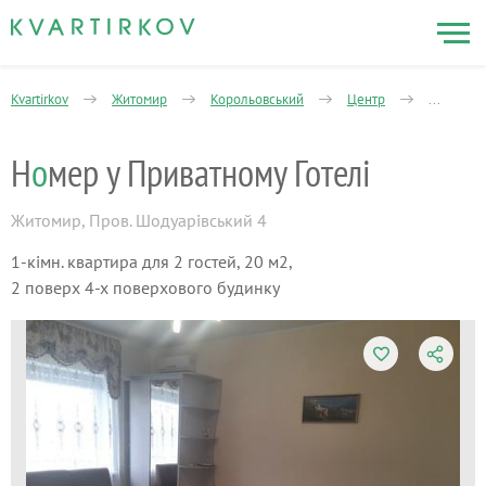
Kvartirkov
Житомир
Корольовський
Центр
1-кімнат
Н
о
мер у Приватному Готелі
Житомир
,
Пров. Шодуарівський 4
1-кімн. квартира для 2 гостей, 20 м2,
2 поверх 4-х поверхового будинку