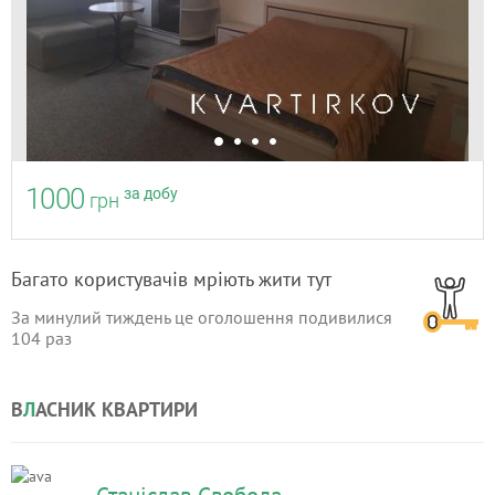
1000
за добу
грн
Багато користувачів мріють жити тут
За минулий тиждень це оголошення подивилися
104
раз
В
Л
АСНИК КВАРТИРИ