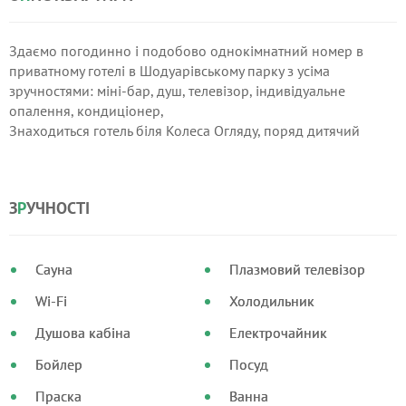
Здаємо погодинно і подобово однокімнатний номер в
приватному готелі в Шодуарівському парку з усіма
зручностями: міні-бар, душ, телевізор, індивідуальне
опалення, кондиціонер,
Знаходиться готель біля Колеса Огляду, поряд дитячий
майданчик і каруселі, Пішохідний міст через річку Тетерів,
нова Паркова набережна з майданчиком для відпочинку.
Біля готеля Кафе із смачним Шашликом і магазин.
З
Р
УЧНОСТІ
Сауна
Плазмовий телевізор
Wi-Fi
Холодильник
Душова кабіна
Електрочайник
Бойлер
Посуд
Праска
Ванна