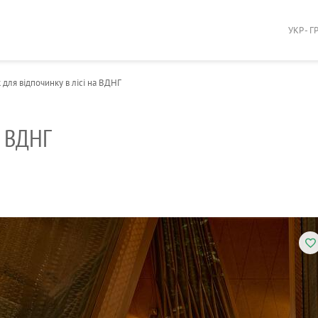
УКР - Г
для відпочинку в лісі на ВДНГ
а ВДНГ