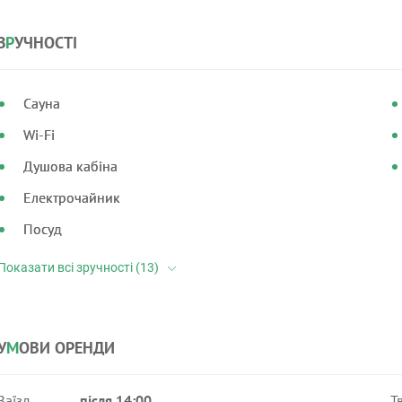
З
Р
УЧНОСТІ
Сауна
Wi-Fi
Душова кабіна
Електрочайник
Посуд
У
М
ОВИ ОРЕНДИ
Заїзд
після 14:00
Т