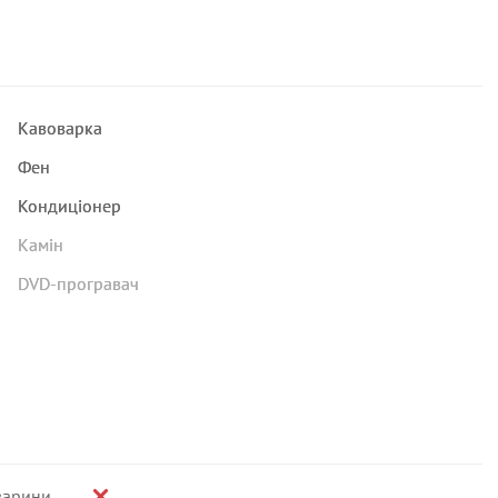
Кавоварка
Фен
Кондиціонер
Камін
DVD-програвач
варини