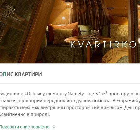
О
П
ИС КВАРТИРИ
Будиночок «Осінь» у глемпінгу Namety – це 34 м² простору, офор
спальня, просторий передпокій та душова кімната. Вечорами б
стирають межі між внутрішнім простором і нічним лісом. Душ 
усамітнення в природі.