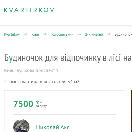
Kvartirkov
Київ
Голосіївський
2-кімнатна
Будиночок 
Б
у
диночок для відпочинку в лісі н
Київ
,
Глушкова проспект 1
2-кімн. квартира для 2 гостей, 34 м2
7500
грн
за добу
Николай Акс