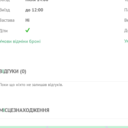
Виїзд
до 12:00
П
Застава
Ні
В
Д
Діти
У
Умови відміни броні
В
І
ДГУКИ (
0
)
Поки що ніхто не залишав відгуків.
М
І
СЦЕЗНАХОДЖЕННЯ