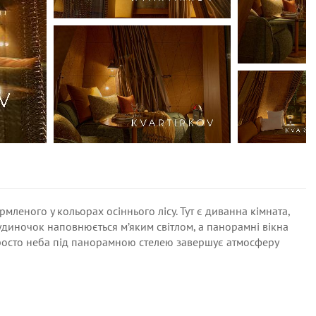
мленого у кольорах осіннього лісу. Тут є диванна кімната,
удиночок наповнюється м’яким світлом, а панорамні вікна
просто неба під панорамною стелею завершує атмосферу