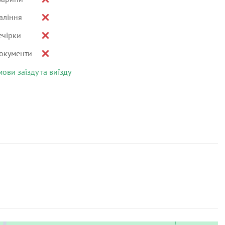
аління
ечірки
окументи
мови заїзду та виїзду