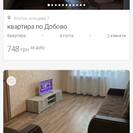
Яготин, кільцева.7
квартира по Добово
•
•
Квартира
4 гостя
2 кімнати
748
за добу
грн