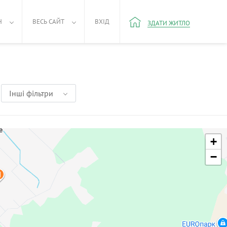
Н
ВЕСЬ САЙТ
ВХІД
ЗДАТИ ЖИТЛО
Інші фільтри
+
−