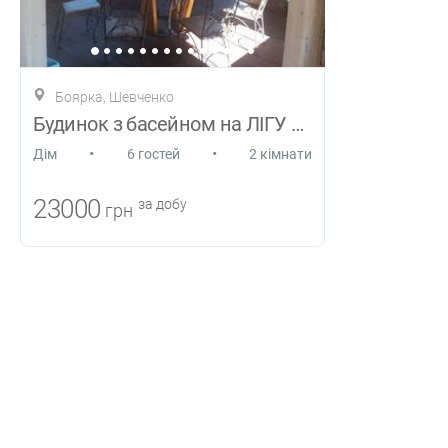
Боярка, Шевченко
Будинок з басейном на ЛІГУ Чемпіонів
•
•
Дiм
6 гостей
2 кімнати
23000
за добу
грн