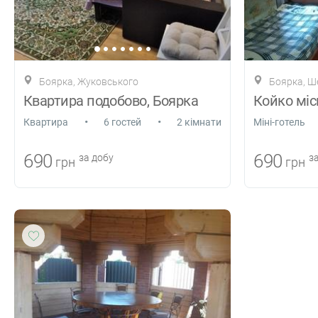
Боярка, Жуковського
Боярка, Ш
Квартира подобово, Боярка
Койко міс
•
•
Квартира
6 гостей
2 кімнати
Міні-готель
690
690
за добу
за
грн
грн