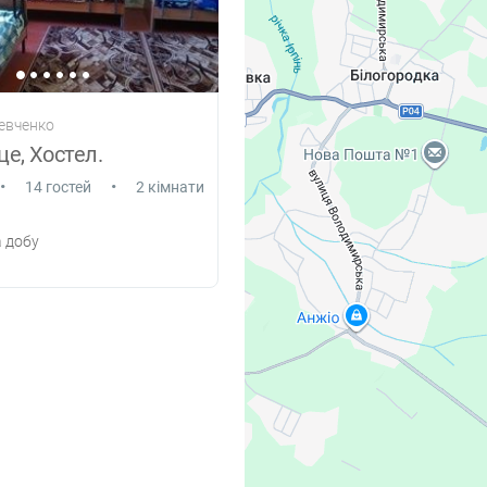
евченко
це, Хостел.
•
•
14 гостей
2 кімнати
 добу