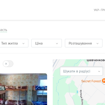
УКР - ГР
ласть
Тип житла
Ціна
Розташування
Шукати в радіусі