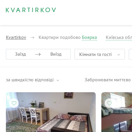
Kvartirkov
Квартири подобово
Боярка
Київська об
Заїзд
Виїзд
Кімнати та гості
за швидкістю відповіді
Забронювати миттєво