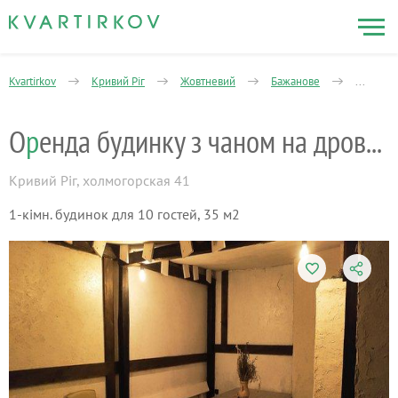
Kvartirkov
Кривий Ріг
Жовтневий
Бажанове
1-кімнат
О
р
енда будинку з чаном на дровах
Кривий Ріг
,
холмогорская 41
1-кімн. будинок для 10 гостей, 35 м2