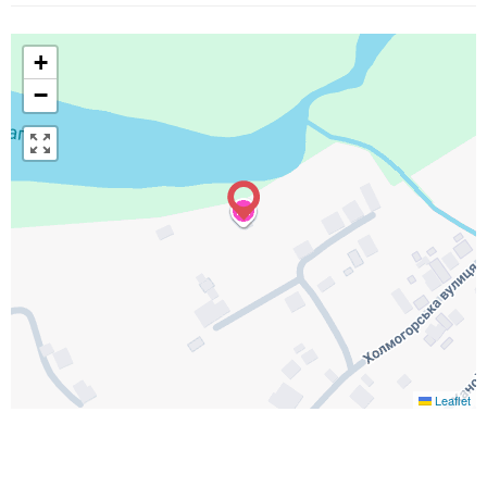
+
−
Leaflet