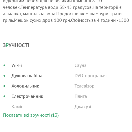
відкритим небом для не великий компанії 8-10
человек.Температура води 38-45 градусов.На території є
альтанка, мангальна зона.Предоставляем шампури, грати
гріль.Мешок сухих дров 100 грн.Стоімость за 4 години -1500
грн.Аренда будинку без чана-200 грн.
З
Р
УЧНОСТІ
Wi-Fi
Сауна
Душова кабіна
DVD-програвач
Холодильник
Телевізор
Електрочайник
Плита
Камін
Джакузі
Показати всі зручності (13)