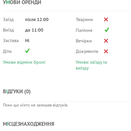
У
М
ОВИ ОРЕНДИ
Заїзд
після 12:00
Тварини
Виїзд
до 11:00
Паління
Застава
Ні
Вечірки
Діти
Документи
Умови відміни броні
Умови заїзду та
виїзду
В
І
ДГУКИ (
0
)
Поки що ніхто не залишав відгуків.
М
І
СЦЕЗНАХОДЖЕННЯ