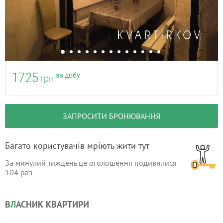
1725
за добу
грн
ЗАПРОСИТИ БРОНЮВАННЯ
Багато користувачів мріють жити тут
За минулий тиждень це оголошення подивилися
104
раз
В
Л
АСНИК КВАРТИРИ