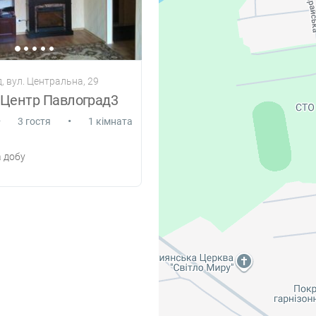
, вул. Центральна, 29
 Центр Павлоград3
•
•
3 гостя
1 кімната
 добу