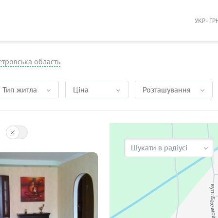
УКР - ГР
тровська область
Тип житла
Ціна
Розташування
Шукати в радіусі