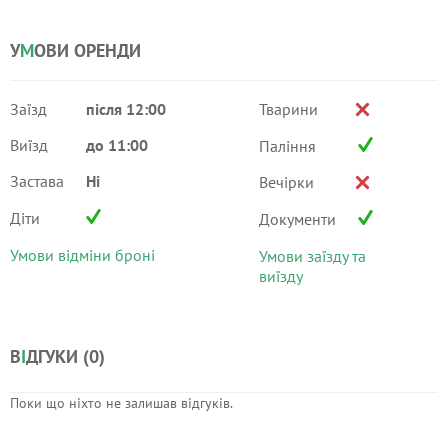
У
М
ОВИ ОРЕНДИ
Заїзд
після 12:00
Тварини
Виїзд
до 11:00
Паління
Застава
Ні
Вечірки
Діти
Документи
Умови відміни броні
Умови заїзду та
виїзду
В
І
ДГУКИ (
0
)
Поки що ніхто не залишав відгуків.