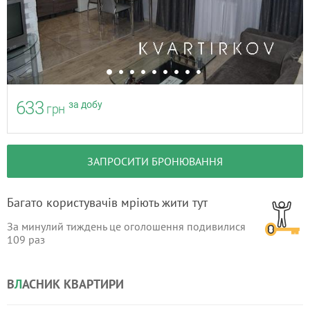
633
за добу
грн
ЗАПРОСИТИ БРОНЮВАННЯ
Багато користувачів мріють жити тут
За минулий тиждень це оголошення подивилися
109
раз
В
Л
АСНИК КВАРТИРИ