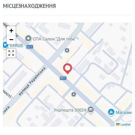
М
І
СЦЕЗНАХОДЖЕННЯ
+
−
Leaflet