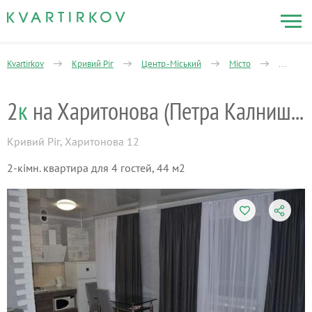
Kvartirkov
Кривий Ріг
Центр.-Міський
Місто
2-кімнат
2
к
на Харитонова (Петра Калнишевського)
Кривий Ріг
,
Харитонова 12
2-кімн. квартира для 4 гостей, 44 м2