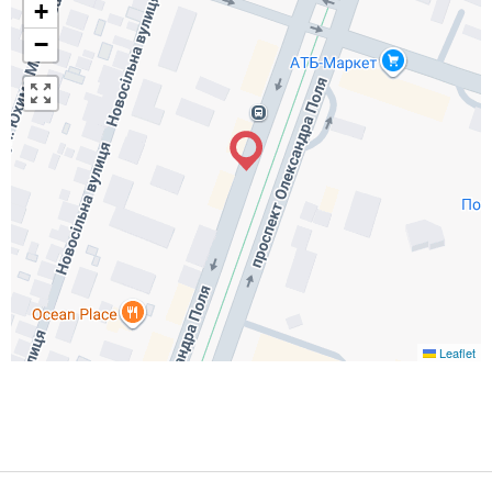
+
−
Leaflet