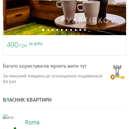
490
за добу
грн
Багато користувачів мріють жити тут
За минулий тиждень це оголошення подивилися
66
раз
В
Л
АСНИК КВАРТИРИ
Roma