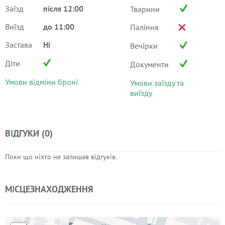
Заїзд
після 12:00
Тварини
Виїзд
до 11:00
Паління
Застава
Ні
Вечірки
Діти
Документи
Умови відміни броні
Умови заїзду та
виїзду
В
І
ДГУКИ (
0
)
Поки що ніхто не залишав відгуків.
М
І
СЦЕЗНАХОДЖЕННЯ