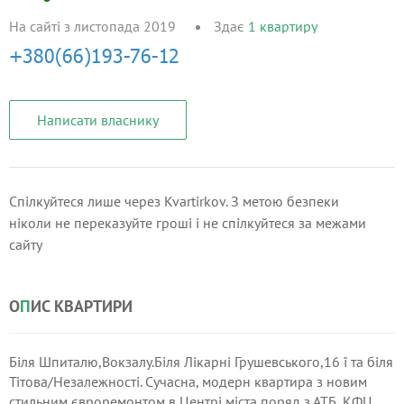
На сайті з листопада 2019
Здає
1
квартиру
Написати власнику
Спілкуйтеся лише через Kvartirkov. З метою безпеки
ніколи не переказуйте гроші і не спілкуйтеся за межами
сайту
О
П
ИС КВАРТИРИ
Біля Шпиталю,Вокзалу.Біля Лікарні Грушевського,16 ї та біля
Тітова/Незалежності. Сучасна, модерн квартира з новим
стильним євроремонтом в Центрі міста поряд з АТБ, КФЦ,