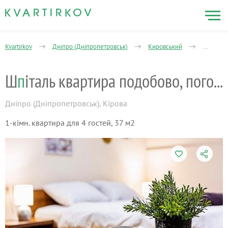
Kvartirkov
Дніпро (Дніпропетровськ)
Кировський
Посёлок
Ш
п
італь квартира подобово, погодинно
Дніпро (Дніпропетровськ)
,
Кірова
1-кімн. квартира для 4 гостей, 37 м2