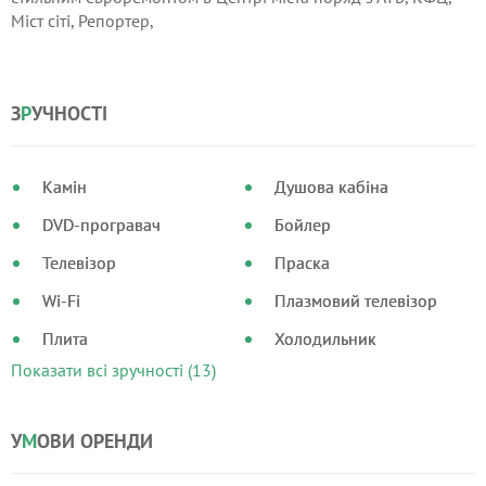
Міст сіті, Репортер,
З
Р
УЧНОСТІ
Камін
Душова кабіна
DVD-програвач
Бойлер
Телевізор
Праска
Wi-Fi
Плазмовий телевізор
Плита
Холодильник
Показати всі зручності (13)
У
М
ОВИ ОРЕНДИ