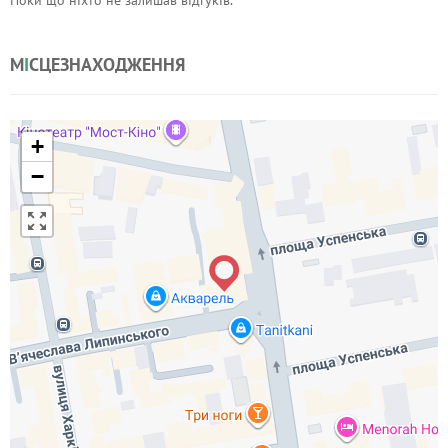
Поки що ніхто не залишав відгуків.
М
І
СЦЕЗНАХОДЖЕННЯ
+
−