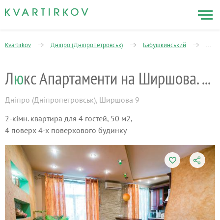
Kvartirkov
Дніпро (Дніпропетровськ)
Бабушкинський
Поло
Л
ю
кс Апартаменти на Ширшова. Центр
Дніпро (Дніпропетровськ)
,
Ширшова 9
2-кімн. квартира для 4 гостей, 50 м2,
4 поверх 4-х поверхового будинку