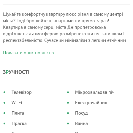
Шукайте комфортну квартиру люкс рівня в самому центрі
міста? Тоді бронюйте ці апартаменти прямо зараз!
Квартира в самому серці міста Дніпропетровська
відрізняється атмосферою розміреного життя, затишком і
респектабельністю. Сучасний мінімалізм з легким етнічним
колоритом, витонченість і функціональність - така концепція
Показати опис повністю
інтер'єру квартири.
З
Р
УЧНОСТІ
Телевізор
Мікрохвильова піч
Wi-Fi
Електрочайник
Плита
Посуд
Праска
Ванна