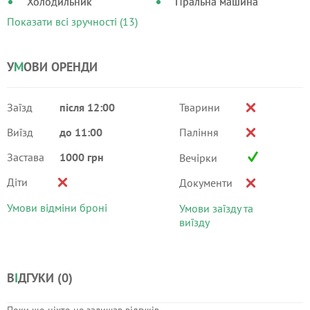
Холодильник
Пральна машина
Показати всі зручності (13)
У
М
ОВИ ОРЕНДИ
Заїзд
після 12:00
Тварини
Виїзд
до 11:00
Паління
Застава
1000 грн
Вечірки
Діти
Документи
Умови відміни броні
Умови заїзду та
виїзду
В
І
ДГУКИ (
0
)