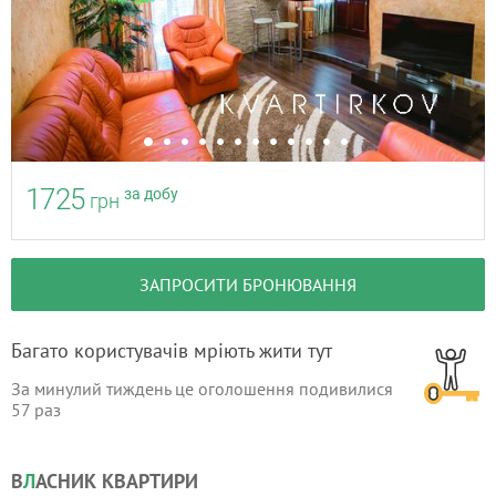
1725
за добу
грн
ЗАПРОСИТИ БРОНЮВАННЯ
Багато користувачів мріють жити тут
За минулий тиждень це оголошення подивилися
57
раз
В
Л
АСНИК КВАРТИРИ