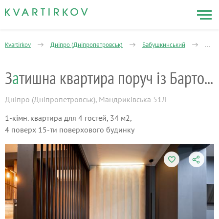
Kvartirkov
Дніпро (Дніпропетровськ)
Бабушкинський
Манд
З
а
тишна квартира поруч із Бартоломео
Дніпро (Дніпропетровськ)
,
Мандриківська 51Л
1-кімн. квартира для 4 гостей, 34 м2,
4 поверх 15-ти поверхового будинку