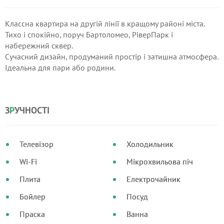
Классна квартира на другій лінії в кращому районі міста.
Тихо і спокійно, поруч Бартоломео, РіверПарк і
набережний сквер.
Сучасний дизайн, продуманий простір і затишна атмосфера.
Ідеальна для пари або родини.
Телефонуйте — покажемо квартиру і розповімо всі деталі.
З
Р
УЧНОСТІ
Телевізор
Холодильник
Wi-Fi
Мікрохвильова піч
Плита
Електрочайник
Бойлер
Посуд
Праска
Ванна