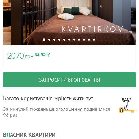
2070
за добу
грн
ЗАПРОСИТИ БРОНЮВАННЯ
Багато користувачів мріють жити тут
За минулий тиждень це оголошення подивилися
98
раз
В
Л
АСНИК КВАРТИРИ