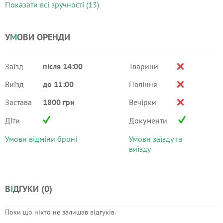
Показати всі зручності (13)
У
М
ОВИ ОРЕНДИ
Заїзд
після 14:00
Тварини
Виїзд
до 11:00
Паління
Застава
1800 грн
Вечірки
Діти
Документи
Умови відміни броні
Умови заїзду та
виїзду
В
І
ДГУКИ (
0
)
Поки що ніхто не залишав відгуків.