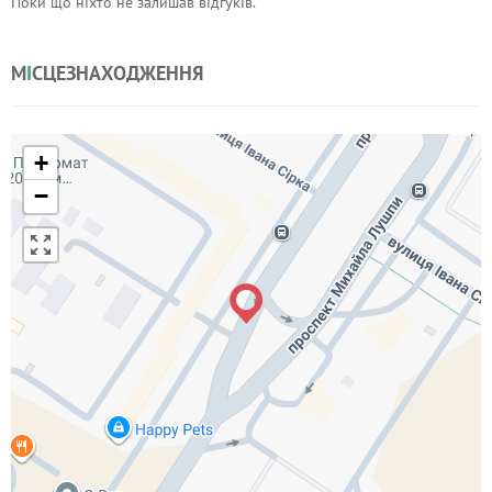
Поки що ніхто не залишав відгуків.
М
І
СЦЕЗНАХОДЖЕННЯ
+
−