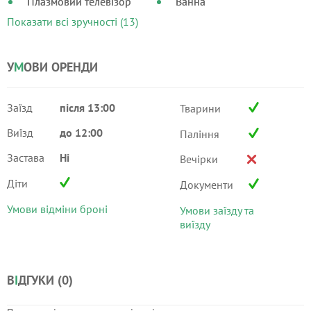
Плазмовий телевізор
Ванна
Показати всі зручності (13)
У
М
ОВИ ОРЕНДИ
Заїзд
після 13:00
Тварини
Виїзд
до 12:00
Паління
Застава
Ні
Вечірки
Діти
Документи
Умови відміни броні
Умови заїзду та
виїзду
В
І
ДГУКИ (
0
)