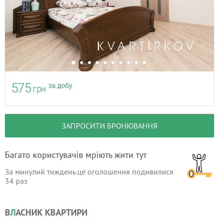
575
за добу
грн
ЗАПРОСИТИ БРОНЮВАННЯ
Багато користувачів мріють жити тут
За минулий тиждень це оголошення подивилися
34
раз
В
Л
АСНИК КВАРТИРИ