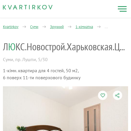
Kvartirkov
Суми
Зручний
1-кімнатна
Михайла Лушпи
Л
Ю
КС.Новострой.Харьковская.Ценр.Док2і3гр
Суми
,
пр. Лушпи, 5/30
1-кімн. квартира для 4 гостей, 50 м2,
6 поверх 11-ти поверхового будинку