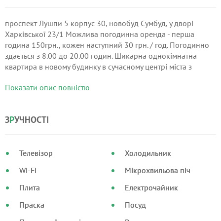
проспект Лушпи 5 корпус 30, новобуд Сумбуд, у дворі
Харківської 23/1 Можлива погодинна оренда - перша
година 150грн., кожен наступний 30 грн. / год. Погодинно
здається з 8.00 до 20.00 годин. Шикарна однокімнатна
квартира в новому будинку в сучасному центрі міста з
гарною інфраструктурою по вулиці Харьоквская.
Показати опис повністю
З
Р
УЧНОСТІ
Телевізор
Холодильник
Wi-Fi
Мікрохвильова піч
Плита
Електрочайник
Праска
Посуд