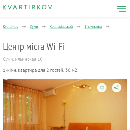
Kvartirkov
Суми
Ковпаківський
1-кімнатна
Пролетар
Ц
е
нтр міста Wi-Fi
Суми
,
ильинская 10
1-кімн. квартира для 2 гостей, 36 м2