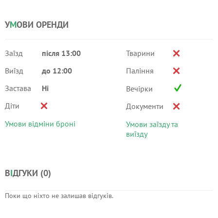
У
М
ОВИ ОРЕНДИ
Заїзд
після 13:00
Тварини
Виїзд
до 12:00
Паління
Застава
Ні
Вечірки
Діти
Документи
Умови відміни броні
Умови заїзду та
виїзду
В
І
ДГУКИ (
0
)
Поки що ніхто не залишав відгуків.