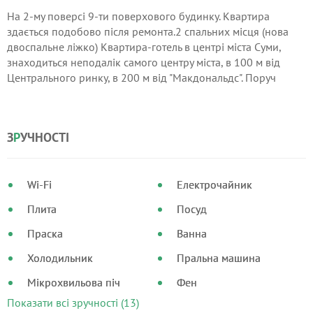
На 2-му поверсі 9-ти поверхового будинку. Квартира
здається подобово після ремонта.2 спальних місця (нова
двоспальне ліжко) Квартира-готель в центрі міста Суми,
знаходиться неподалік самого центру міста, в 100 м від
Центрального ринку, в 200 м від "Макдональдс". Поруч
знаходяться ресторани, магазини, кафе, стоянка, а також
зупинка громадського транспорту.
З
Р
УЧНОСТІ
Wi-Fi
Електрочайник
Плита
Посуд
Праска
Ванна
Холодильник
Пральна машина
Мікрохвильова піч
Фен
Показати всі зручності (13)