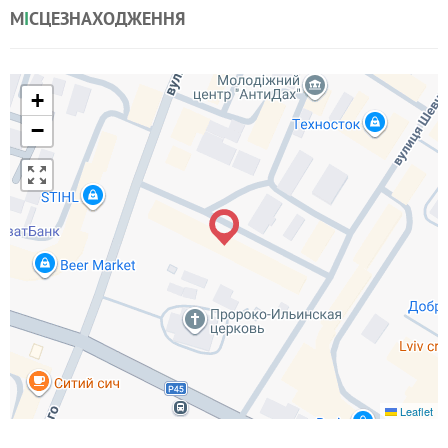
М
І
СЦЕЗНАХОДЖЕННЯ
+
−
Leaflet