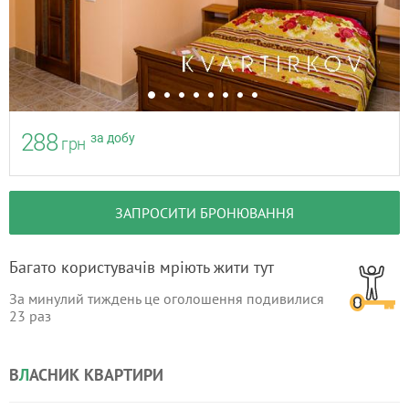
288
за добу
грн
ЗАПРОСИТИ БРОНЮВАННЯ
Багато користувачів мріють жити тут
За минулий тиждень це оголошення подивилися
23
раз
В
Л
АСНИК КВАРТИРИ