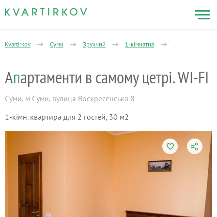
Kvartirkov
Суми
Зручний
1-кімнатна
Воскресенська 
А
п
артаменти в самому цетрі. WI-FI
Суми
,
м Суми, вулиця Воскресенська 8
1-кімн. квартира для 2 гостей, 30 м2