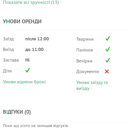
Показати всі зручності (13)
У
М
ОВИ ОРЕНДИ
Заїзд
після 12:00
Тварини
Виїзд
до 11:00
Паління
Застава
Ні
Вечірки
Діти
Документи
Умови відміни броні
Умови заїзду та
виїзду
В
І
ДГУКИ (
0
)
Поки що ніхто не залишав відгуків.