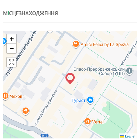
М
І
СЦЕЗНАХОДЖЕННЯ
+
−
Leaflet