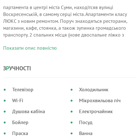
партамента в центрі міста Суми, находітсяв вулиці
Воскресенській, в самому серці міста. Апартаменти класу
ЛЮКС з новим ремонтом. Поруч знаходяться ресторани,
магазини, кафе, стоянка, а також зупинка громадського
транспорту. 2 спальних місця (нове двоспальне ліжко з
ортопедичним матрацом) Апартаменти укомплектовані:
Показати опис повністю
Двоспальним ліжком розміром 170х220,
З
Р
УЧНОСТІ
Телевізор
Холодильник
Wi-Fi
Мікрохвильова піч
Душова кабіна
Електрочайник
Бойлер
Посуд
Праска
Ванна