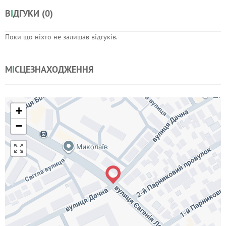
В
І
ДГУКИ (
0
)
Поки що ніхто не залишав відгуків.
М
І
СЦЕЗНАХОДЖЕННЯ
+
−