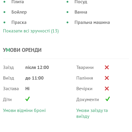
Плита
Посуд
Бойлер
Ванна
Праска
Пральна машина
Показати всі зручності (13)
У
М
ОВИ ОРЕНДИ
Заїзд
після 12:00
Тварини
Виїзд
до 11:00
Паління
Застава
Ні
Вечірки
Діти
Документи
Умови відміни броні
Умови заїзду та
виїзду