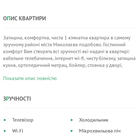
О
П
ИС КВАРТИРИ
Затишна, комфортна, чиста 1 кімнатна квартира в самому
зручному районі міста Миколаєва подобово. Гостинний
комфорт Вам створять всі зручності які надані в квартирі:
кабельне телебачення, інтернет wi-fi, чисту білизну, затишна
кухня, ортопедичний матрац, бойлер, стоянка у дворі,
зовсім поруч безліч місць для приємного проведення часу.
Показати опис повністю
З
Р
УЧНОСТІ
Телевізор
Холодильник
Wi-Fi
Мікрохвильова піч