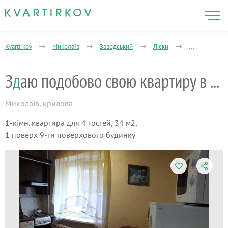
Kvartirkov
Миколаїв
Заводський
Ліски
1-кімнатна
З
д
аю подобово свою квартиру в Лісках
Миколаїв
,
крилова
1-кімн. квартира для 4 гостей, 34 м2,
1 поверх 9-ти поверхового будинку