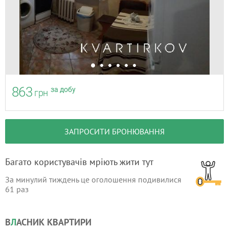
863
за добу
грн
ЗАПРОСИТИ БРОНЮВАННЯ
Багато користувачів мріють жити тут
За минулий тиждень це оголошення подивилися
61
раз
В
Л
АСНИК КВАРТИРИ