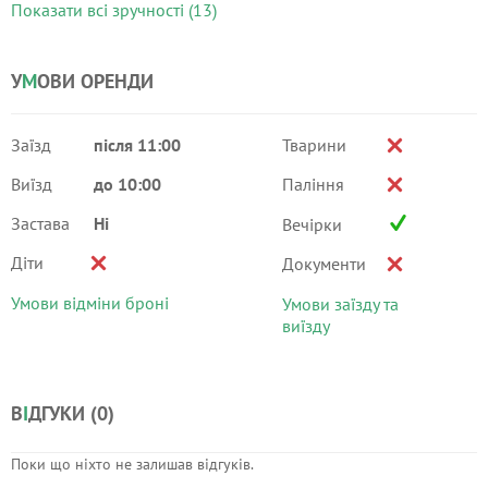
Показати всі зручності (13)
У
М
ОВИ ОРЕНДИ
Заїзд
після 11:00
Тварини
Виїзд
до 10:00
Паління
Застава
Ні
Вечірки
Діти
Документи
Умови відміни броні
Умови заїзду та
виїзду
В
І
ДГУКИ (
0
)
Поки що ніхто не залишав відгуків.