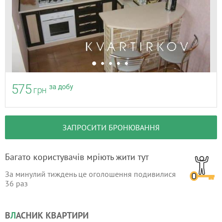
575
за добу
грн
ЗАПРОСИТИ БРОНЮВАННЯ
Багато користувачів мріють жити тут
За минулий тиждень це оголошення подивилися
36
раз
В
Л
АСНИК КВАРТИРИ