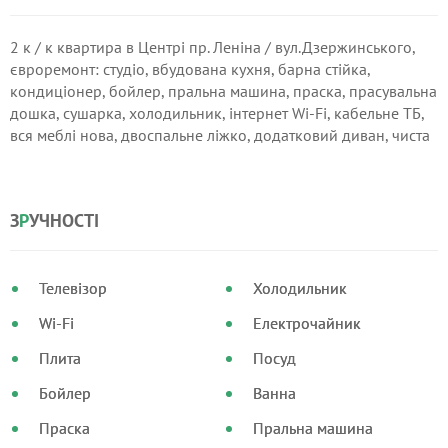
2 к / к квартира в Центрі пр. Леніна / вул.Дзержинського,
євроремонт: студіо, вбудована кухня, барна стійка,
кондиціонер, бойлер, пральна машина, праска, прасувальна
дошка, сушарка, холодильник, інтернет Wi-Fi, кабельне ТБ,
вся меблі нова, двоспальне ліжко, додатковий диван, чиста
постільна. Зручна транспортна розв'язка, супермаркети,
автостоянка, розважальні центри поруч. Гнучка система
знижок. Командировочним квитанції.
З
Р
УЧНОСТІ
Телевізор
Холодильник
Wi-Fi
Електрочайник
Плита
Посуд
Бойлер
Ванна
Праска
Пральна машина