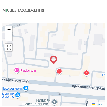
М
І
СЦЕЗНАХОДЖЕННЯ
+
−
Leaflet