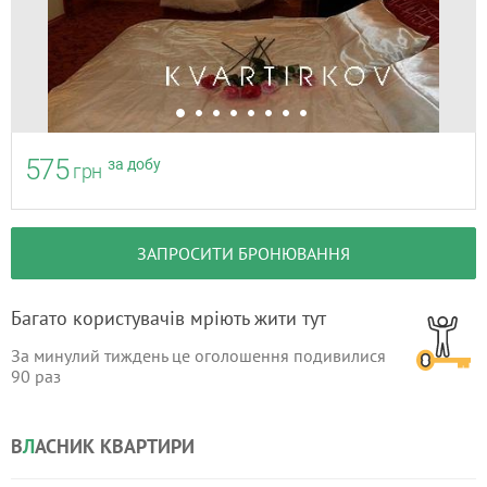
575
за добу
грн
ЗАПРОСИТИ БРОНЮВАННЯ
Багато користувачів мріють жити тут
За минулий тиждень це оголошення подивилися
90
раз
В
Л
АСНИК КВАРТИРИ