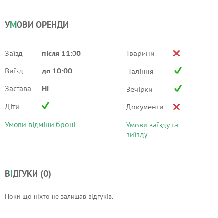
У
М
ОВИ ОРЕНДИ
Заїзд
після 11:00
Тварини
Виїзд
до 10:00
Паління
Застава
Ні
Вечірки
Діти
Документи
Умови відміни броні
Умови заїзду та
виїзду
В
І
ДГУКИ (
0
)
Поки що ніхто не залишав відгуків.