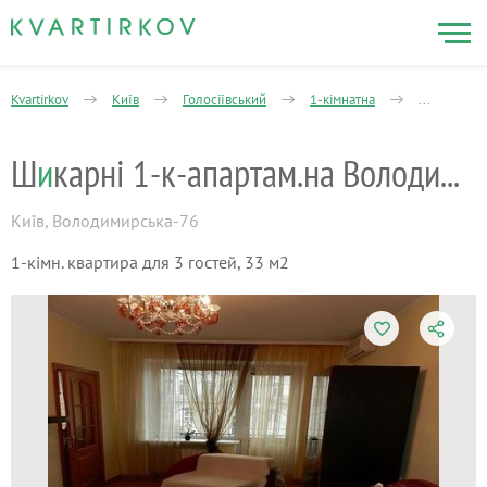
Kvartirkov
Київ
Голосіївський
1-кімнатна
Володимир
Ш
и
карні 1-к-апартам.на Володимирській
Київ
,
Володимирська-76
1-кімн. квартира для 3 гостей, 33 м2