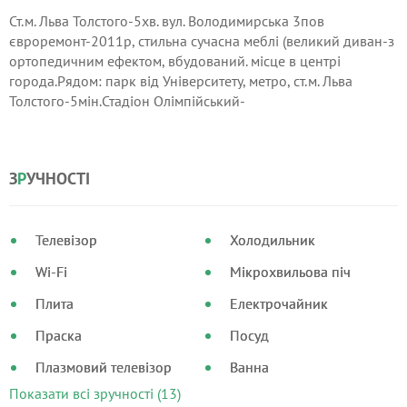
Ст.м. Льва Толстого-5хв. вул. Володимирська 3пов
євроремонт-2011р, стильна сучасна меблі (великий диван-з
ортопедичним ефектом, вбудований. місце в центрі
города.Рядом: парк від Університету, метро, ​​ст.м. Льва
Толстого-5мін.Стадіон Олімпійський-
пішки-10мін.Бесарабскій. р-к-10хв, вул.
Хрещатик-5мін.Посуточно-500грн-в травні, З 01.06-800грн.
З
Р
УЧНОСТІ
Телевізор
Холодильник
Wi-Fi
Мікрохвильова піч
Плита
Електрочайник
Праска
Посуд
Плазмовий телевізор
Ванна
Показати всі зручності (13)