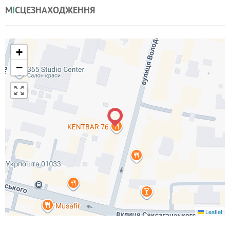
М
І
СЦЕЗНАХОДЖЕННЯ
+
−
Leaflet