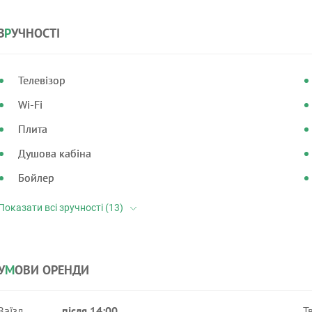
З
Р
УЧНОСТІ
Телевізор
Wi-Fi
Плита
Душова кабіна
Бойлер
У
М
ОВИ ОРЕНДИ
Заїзд
після 14:00
Т