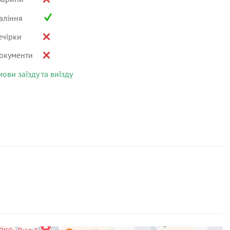
аління
ечірки
окументи
мови заїзду та виїзду