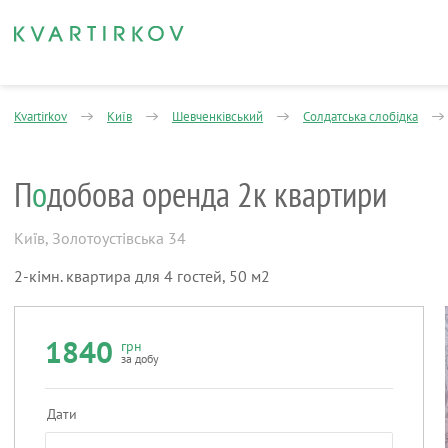
Kvartirkov
Київ
Шевченківський
Солдатська слобідка
П
о
добова оренда 2к квартири
Київ
,
Золотоустівська 34
2-кімн. квартира для 4 гостей, 50 м2
1840
грн
за добу
Дати