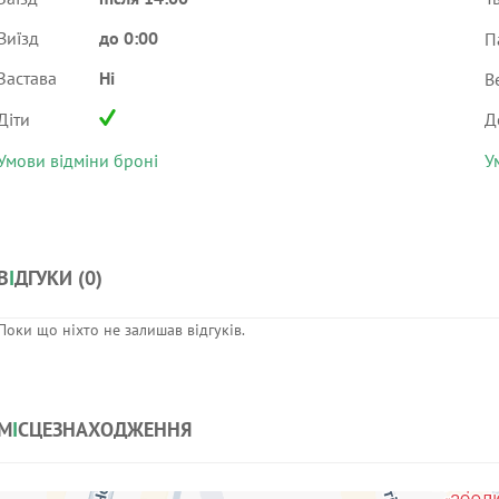
Виїзд
до 0:00
П
Застава
Ні
В
Діти
Д
Умови відміни броні
У
В
І
ДГУКИ (
0
)
Поки що ніхто не залишав відгуків.
М
І
СЦЕЗНАХОДЖЕННЯ