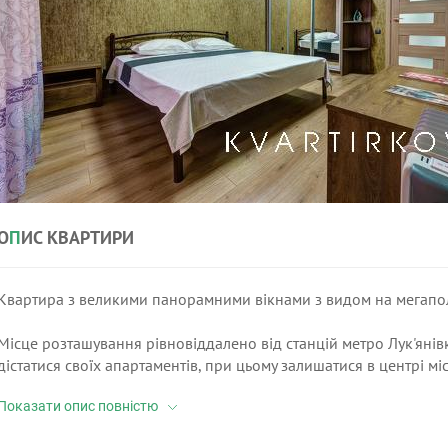
О
П
ИС КВАРТИРИ
Квартира з великими панорамними вікнами з видом на мегаполіс
Місце розташування рівновіддалено від станцій метро Лук'янівка
дістатися своїх апартаментів, при цьому залишатися в центрі міс