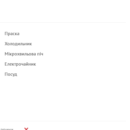
Праска
Холодильник
Мікрохвильова піч
Електрочайник
Посуд
варини