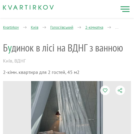
Kvartirkov
Київ
Голосіївський
2-кімнатна
Будинок в 
Б
у
динок в лісі на ВДНГ з ванною
Київ
,
ВДНГ
2-кімн. квартира для 2 гостей, 45 м2