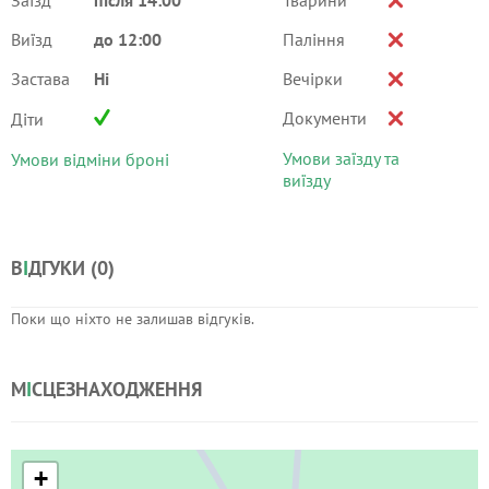
Заїзд
після 14:00
Тварини
Виїзд
до 12:00
Паління
Застава
Ні
Вечірки
Документи
Діти
Умови заїзду та
Умови відміни броні
виїзду
В
І
ДГУКИ (
0
)
Поки що ніхто не залишав відгуків.
М
І
СЦЕЗНАХОДЖЕННЯ
+