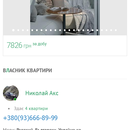
7826
за добу
грн
В
Л
АСНИК КВАРТИРИ
Николай Акс
Здає
4
квартири
Мови:
Русский, Български, Українська