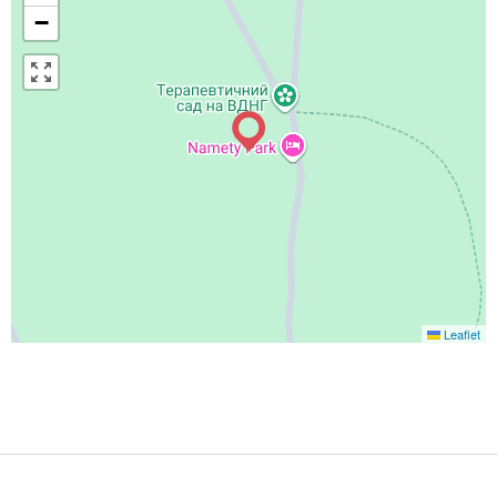
−
Leaflet