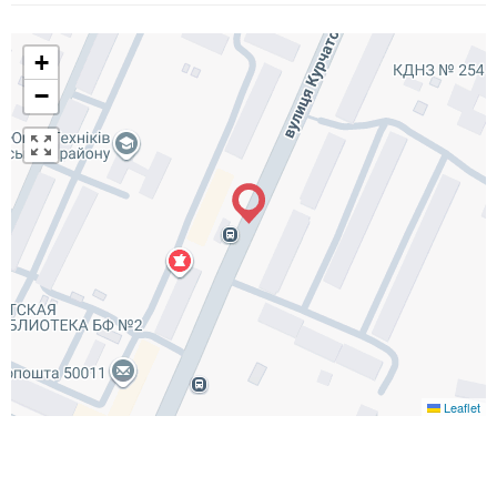
+
−
Leaflet