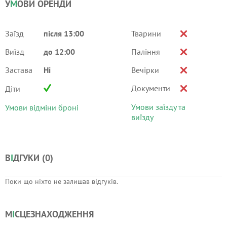
У
М
ОВИ ОРЕНДИ
Заїзд
після 13:00
Тварини
Виїзд
до 12:00
Паління
Застава
Ні
Вечірки
Документи
Діти
Умови заїзду та
Умови відміни броні
виїзду
В
І
ДГУКИ (
0
)
Поки що ніхто не залишав відгуків.
М
І
СЦЕЗНАХОДЖЕННЯ