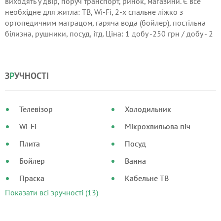
виходять у двір, поруч транспорт, ринок, магазини. Є все
необхідне для житла: ТВ, Wi-Fi, 2-х спальне ліжко з
ортопедичним матрацом, гаряча вода (бойлер), постільна
білизна, рушники, посуд, ітд. Ціна: 1 добу -250 грн / добу - 2
- 4 доби - 240 грн / добу -.5 - 9 діб - 230 грн / добу -10 і
більше по 220 грн / добу Поселення по документам
З
Р
УЧНОСТІ
Телевізор
Холодильник
Wi-Fi
Мікрохвильова піч
Плита
Посуд
Бойлер
Ванна
Праска
Кабельне ТВ
Показати всі зручності (13)