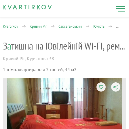
Kvartirkov
Кривий Ріг
Саксаганський
Юність
1-кімна
З
а
тишна на Ювілейній Wi-Fi, ремонт
Кривий Ріг
,
Курчатова 38
1-кімн. квартира для 2 гостей, 34 м2