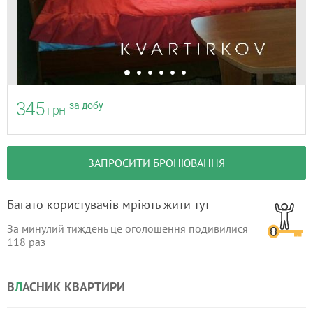
345
за добу
грн
ЗАПРОСИТИ БРОНЮВАННЯ
Багато користувачів мріють жити тут
За минулий тиждень це оголошення подивилися
118
раз
В
Л
АСНИК КВАРТИРИ