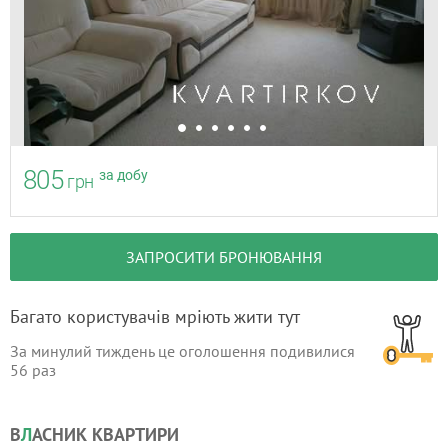
805
за добу
грн
ЗАПРОСИТИ БРОНЮВАННЯ
Багато користувачів мріють жити тут
За минулий тиждень це оголошення подивилися
56
раз
В
Л
АСНИК КВАРТИРИ