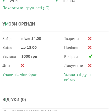
Wi-Fi
Праска
Показати всі зручності (13)
У
М
ОВИ ОРЕНДИ
Заїзд
після 14:00
Тварини
Виїзд
до 13:00
Паління
Застава
1000 грн
Вечірки
Діти
Документи
Умови відміни броні
Умови заїзду та
виїзду
В
І
ДГУКИ (
0
)