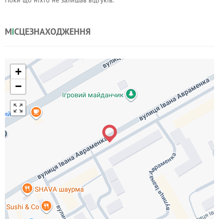
Поки що ніхто не залишав відгуків.
М
І
СЦЕЗНАХОДЖЕННЯ
+
−