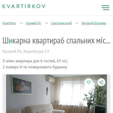
Kvartirkov
Кривий Ріг
Саксаганський
Вечірній бульвар
Ш
и
карна квартира6 спальних місць
Кривий Ріг
,
Корнійчука 13
3-кімн. квартира для 6 гостей, 65 м2,
2 поверх 9-ти поверхового будинку