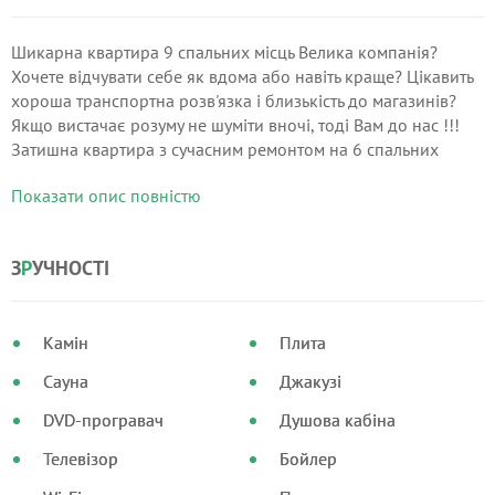
Шикарна квартира 9 спальних місць Велика компанія?
Хочете відчувати себе як вдома або навіть краще? Цікавить
хороша транспортна розв'язка і близькість до магазинів?
Якщо вистачає розуму не шуміти вночі, тоді Вам до нас !!!
Затишна квартира з сучасним ремонтом на 6 спальних
місць. Достаток меблів і побутової техніки зрадить Вашому
Показати опис повністю
проживанню максимум комфорту.
З
Р
УЧНОСТІ
Камін
Плита
Сауна
Джакузі
DVD-програвач
Душова кабіна
Телевізор
Бойлер