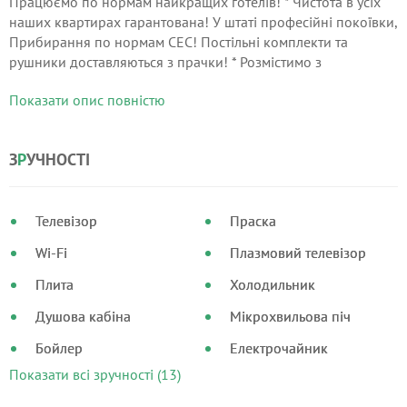
Працюємо по нормам найкращих готелів! * Чистота в усіх
наших квартирах гарантована! У штаті професійні покоївки,
Прибирання по нормам СЕС! Постільні комплекти та
рушники доставляються з прачки! * Розмістимо з
комфортом! Вам не захочеться їхати))) * У даній квартирі є
Показати опис повністю
все для затишку та комфортного проживання: ЖК Телевізор,
Кабельне ТВ, Wi-Fi безлімітний, Рушники, Постільні
приналежності, Пральна машина, порошок для прання,
З
Р
УЧНОСТІ
Мікрохвильова, Фен, Праска, Чайник, Електронні книги,
столові прилади, посуд, каструля, сковорідка, фільтр для
води) * для відряджених звітні документи.
Телевізор
Праска
Wi-Fi
Плазмовий телевізор
Плита
Холодильник
Душова кабіна
Мікрохвильова піч
Бойлер
Електрочайник
Показати всі зручності (13)