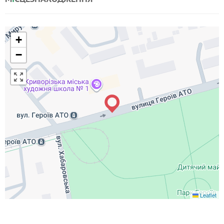
+
−
Leaflet