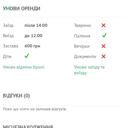
У
М
ОВИ ОРЕНДИ
Заїзд
після 14:00
Тварини
Виїзд
до 12:00
Паління
Застава
600 грн
Вечірки
Діти
Документи
Умови відміни броні
Умови заїзду та
виїзду
В
І
ДГУКИ (
0
)
Поки що ніхто не залишав відгуків.
М
І
СЦЕЗНАХОДЖЕННЯ