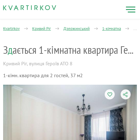
Kvartirkov
Кривий Ріг
Дзержинський
1-кімнатна
Зда
З
д
ається 1-кімнатна квартира Героїв АТО
Кривий Ріг
,
вулиця Героїв АТО 8
1-кімн. квартира для 2 гостей, 37 м2