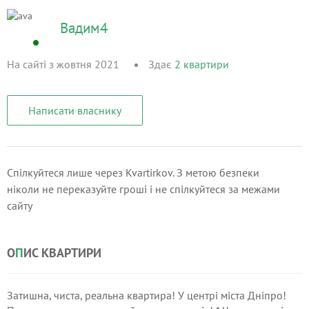
Вадим4
На сайті з жовтня 2021
Здає
2
квартири
Написати власнику
Спілкуйтеся лише через Kvartirkov. З метою безпеки
ніколи не переказуйте гроші і не спілкуйтеся за межами
сайту
О
П
ИС КВАРТИРИ
Затишна, чиста, реальна квартира! У центрі міста Дніпро!