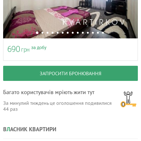
690
за добу
грн
ЗАПРОСИТИ БРОНЮВАННЯ
Багато користувачів мріють жити тут
За минулий тиждень це оголошення подивилися
44
раз
В
Л
АСНИК КВАРТИРИ