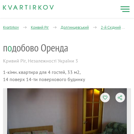
Kvartirkov
Кривий Ріг
Долгинцевський
2-й Східний
п
о
добово Оренда
Кривий Ріг
,
Незалежності України 3
1-кімн. квартира для 4 гостей, 33 м2,
14 поверх 14-ти поверхового будинку