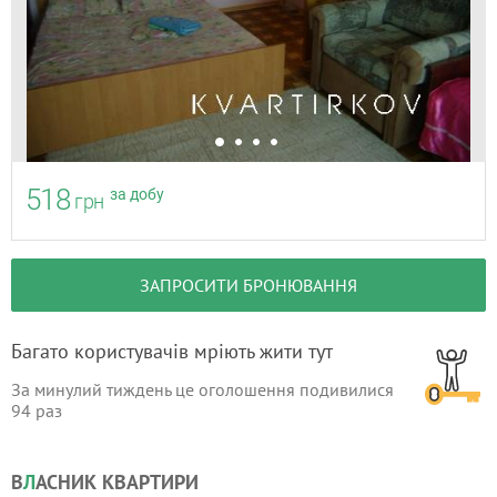
518
за добу
грн
ЗАПРОСИТИ БРОНЮВАННЯ
Багато користувачів мріють жити тут
За минулий тиждень це оголошення подивилися
94
раз
В
Л
АСНИК КВАРТИРИ