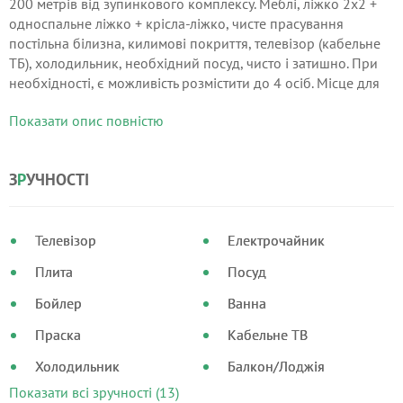
200 метрів від зупинкового комплексу. Меблі, ліжко 2х2 +
односпальне ліжко + крісла-ліжко, чисте прасування
постільна білизна, килимові покриття, телевізор (кабельне
ТБ), холодильник, необхідний посуд, чисто і затишно. При
необхідності, є можливість розмістити до 4 осіб. Місце для
паркування 100 метрів від будинку.
Показати опис повністю
З
Р
УЧНОСТІ
Телевізор
Електрочайник
Плита
Посуд
Бойлер
Ванна
Праска
Кабельне ТВ
Холодильник
Балкон/Лоджія
Показати всі зручності (13)