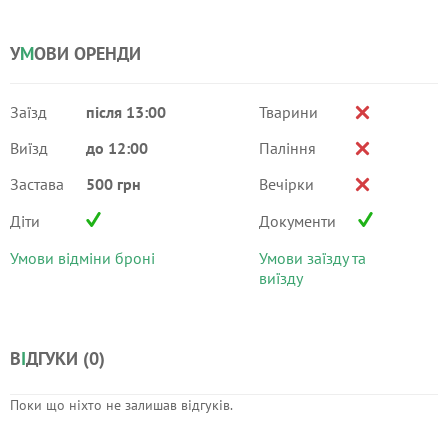
У
М
ОВИ ОРЕНДИ
Заїзд
після 13:00
Тварини
Виїзд
до 12:00
Паління
Застава
500 грн
Вечірки
Діти
Документи
Умови відміни броні
Умови заїзду та
виїзду
В
І
ДГУКИ (
0
)
Поки що ніхто не залишав відгуків.