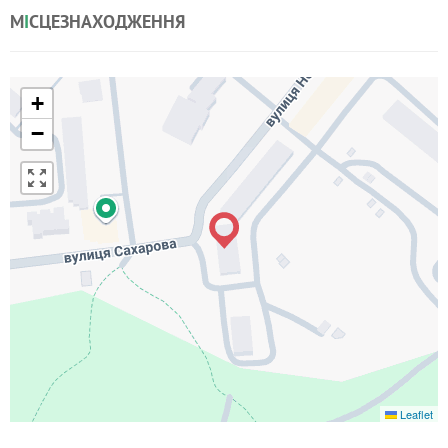
М
І
СЦЕЗНАХОДЖЕННЯ
+
−
Leaflet